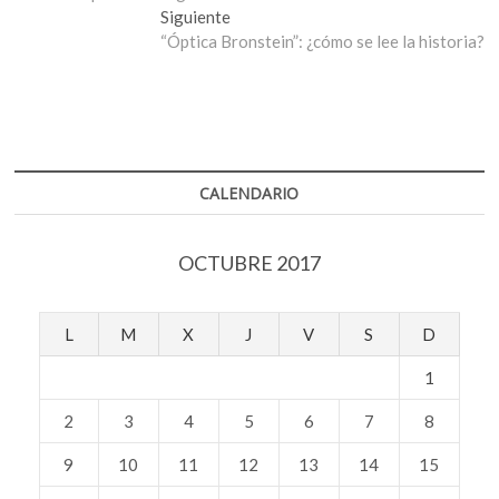
de
Entrada
Siguiente
entradas
siguiente:
“Óptica Bronstein”: ¿cómo se lee la historia?
CALENDARIO
OCTUBRE 2017
L
M
X
J
V
S
D
1
2
3
4
5
6
7
8
9
10
11
12
13
14
15