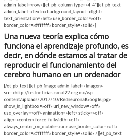
e
itt
at
k
admin_label=»row»][et_pb_column type=»4_4″][et_pb_text
o
b
er
s
admin_label=»Texto» background_layout=»light»
p
text_orientation=»left» use_border_color=»off»
o
A
e
border_color=»#ffffff» border_style=»solid»]
o
p
n
Una nueva teoría explica cómo
k
p
funciona el aprendizaje profundo, es
decir, en dónde estamos al tratar de
reproducir el funcionamiento del
cerebro humano en un ordenador
[/et_pb_text][et_pb_image admin_label=»Imagen»
src=»http://testnoticias.canal22.org.mx/wp-
content/uploads/2017/10/RedneuronalGoogle.jpg»
show_in_lightbox=»off» url_new_window=»off»
use_overlay=»off» animation=»left» sticky=»off»
align=»center» force_fullwidth=»off»
always_center_on_mobile=»on» use_border_color=»off»
border_color=»#ffffff» border_style=»solid» /][et_pb_text