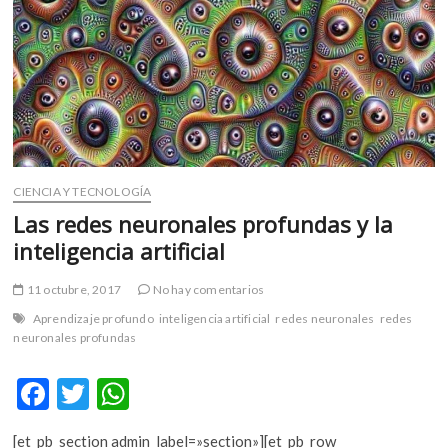
m
v
o
l
g
e
r
s
CIENCIA Y TECNOLOGÍA
k
o
Las redes neuronales profundas y la
p
inteligencia artificial
e
n
11 octubre, 2017
No hay comentarios
v
Aprendizaje profundo
inteligencia artificial
redes neuronales
redes
o
neuronales profundas
l
g
F
T
W
e
r
ac
w
h
s
[et_pb_section admin_label=»section»][et_pb_row