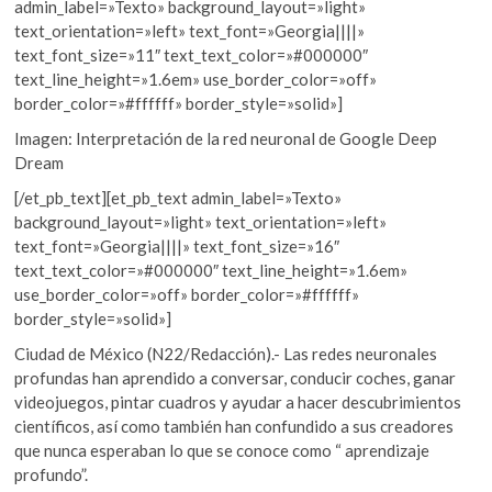
admin_label=»Texto» background_layout=»light»
text_orientation=»left» text_font=»Georgia||||»
text_font_size=»11″ text_text_color=»#000000″
text_line_height=»1.6em» use_border_color=»off»
border_color=»#ffffff» border_style=»solid»]
Imagen:
Interpretación de la red neuronal de Google Deep
Dream
[/et_pb_text][et_pb_text admin_label=»Texto»
background_layout=»light» text_orientation=»left»
text_font=»Georgia||||» text_font_size=»16″
text_text_color=»#000000″ text_line_height=»1.6em»
use_border_color=»off» border_color=»#ffffff»
border_style=»solid»]
Ciudad de México (N22/Redacción).- Las redes neuronales
profundas han aprendido a conversar, conducir coches, ganar
videojuegos, pintar cuadros y ayudar a hacer descubrimientos
científicos, así como también han confundido a sus creadores
que nunca esperaban lo que se conoce como “ aprendizaje
profundo”.