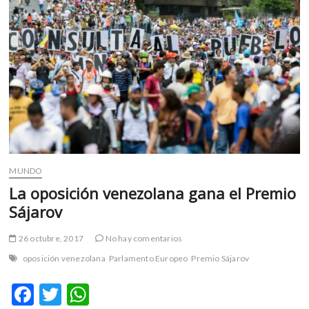
el
Cervantino
MUNDO
La oposición venezolana gana el Premio
Sájarov
26 octubre, 2017
No hay comentarios
oposición venezolana
Parlamento Europeo
Premio Sájarov
F
T
W