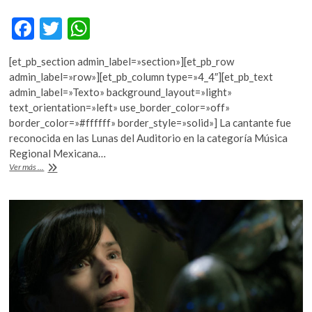
F
T
W
ac
w
h
[et_pb_section admin_label=»section»][et_pb_row
e
itt
at
admin_label=»row»][et_pb_column type=»4_4″][et_pb_text
b
er
s
admin_label=»Texto» background_layout=»light»
text_orientation=»left» use_border_color=»off»
o
A
border_color=»#ffffff» border_style=»solid»] La cantante fue
o
p
reconocida en las Lunas del Auditorio en la categoría Música
Regional Mexicana…
k
p
Lila
Ver más ...
Downs,
mostrar
caminos
de
vida