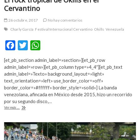
Cervantino
26 octubre, 2017
No hay comentarios
Charly García
Festival Internacional Cervantino
Okills
Venezuela
F
T
W
ac
w
h
[et_pb_section admin_label=»section»][et_pb_row
e
itt
at
admin_label=»row»][et_pb_column type=»4_4″][et_pb_text
b
er
s
admin_label=»Texto» background_layout=»light»
text_orientation=»left» use_border_color=»off»
o
A
border_color=»#ffffff» border_style=»solid»] La banda
o
p
venezolana, afincada en México desde 2015, hizo un recorrido
por su segundo disco,…
k
p
El
Ver más ...
rock
tropical
de
Okills
en