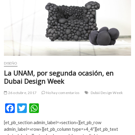
m
v
o
l
g
e
r
s
k
DISEÑO
o
La UNAM, por segunda ocasión, en
p
e
Dubai Design Week
n
v
26 octubre, 2017
No hay comentarios
Dubái Design Week
o
l
F
T
W
g
ac
w
h
e
[et_pb_section admin_label=»section»][et_pb_row
e
itt
at
r
admin_label=»row»][et_pb_column type=»4_4″][et_pb_text
s