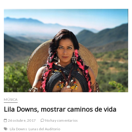
en
el
Cervantino
MÚSICA
Lila Downs, mostrar caminos de vida
26 octubre, 2017
No hay comentarios
Lila Downs
Lunas del Auditorio