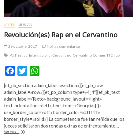
ARTES
MÚSICA
Revolución(es) Rap en el Cervantino
26 octubre, 2017
No hay comentarios
45 Festival Internacional Cervantino
Cervantino
Danger
FIC
rap
F
T
W
ac
w
h
[et_pb_section admin_label=»section»][et_pb_row
e
itt
at
admin_label=»row»][et_pb_column type=»4_4″][et_pb_text
b
er
s
admin_label=»Texto» background_layout=»light»
text_orientation=»left» text_font=»Georgia||||»
o
A
use_border_color=»off» border_color=»#ffffff»
o
p
border_style=»solid»] La competencia fue tan reñida que los
jueces solicitaron dos rondas extras de enfrentamiento…
k
p
Revolución(es)
Ver más ...
Rap