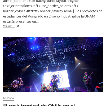
b
er
s
admin_label=»Texto» background_layout=»light»
k
text_orientation=»left» use_border_color=»off»
o
A
o
border_color=»#ffffff» border_style=»solid»] Dos proyectos de
p
o
p
estudiantes del Posgrado en Diseño Industrial de la UNAM
e
estarán presentes en…
k
p
n
La
Ver más ...
UNAM,
por
segunda
ocasión,
en
Dubai
Design
Week
MÚSICA
El rock tropical de Okills en el