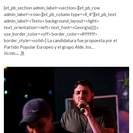
ac
w
h
[et_pb_section admin_label=»section»][et_pb_row
e
itt
at
admin_label=»row»][et_pb_column type=»4_4″][et_pb_text
b
er
s
admin_label=»Texto» background_layout=»light»
text_orientation=»left» text_font=»Georgia||||»
o
A
use_border_color=»off» border_color=»#ffffff»
o
p
border_style=»solid»] La candidatura fue propuesta por el
Partido Popular Europeo y el grupo Alde, los…
k
p
La
Ver más ...
oposición
venezolana
gana
el
Premio
Sájarov