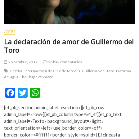
ARTES
La declaración de amor de Guillermo del
Toro
26 octubre, 2017
No hay comentarios
Festival Internacional de Cine de Morelia
Guillermo del Toro
La forma
del agua
The Shape of Water
F
T
W
ac
w
h
[et_pb_section admin_label=»section»][et_pb_row
e
itt
at
admin_label=»row»][et_pb_column type=»4_4″][et_pb_text
b
er
s
admin_label=»Texto» background_layout=»light»
text_orientation=»left» use_border_color=»off»
o
A
border_color=»#ffffff» border_style=»solid»] El cineasta