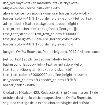
use_overlay=»off» animation=»left» sticky=»off»
align=»center» force_fullwidth=»off»
always_center_on_mobile=»on» use_border_color=»off»
border_color=»#ffffff» border_style=»solid» /][et_pb_text
admin_label=»Texto» background_layout=»light»
text_orientation=»left» text_font=»Georgia||||»
text_font_size=»11″ text_text_color=»#000000″
text_line_height=»1.6em» use_border_color=»off»
border_color=»#ffffff» border_style=»solid»]
Imagen:
Óptica Bronstein,
Pablo Helguera, 2017 / Museo Jumex
[/et_pb_text][et_pb_text admin_label=»Texto»
background_layout=»light» text_orientation=»left»
text_font=»Georgia||||» text_font_size=»16″
text_text_color=»#000000″ text_line_height=»1.6em»
use_border_color=»off» border_color=»#ffffff»
border_style=»solid»]
Ciudad de México (N22/Redacción).- El próximo martes 17 de
octubre dará inicio el ciclo expositivo de
Óptica Bronstein
,
segunda entrega de la exposición antológica del artista