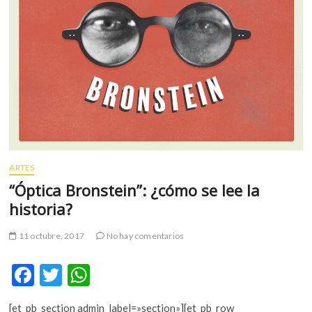
m
v
o
l
g
e
r
s
k
o
p
ARTES
e
“Óptica Bronstein”: ¿cómo se lee la
n
historia?
v
o
11 octubre, 2017
No hay comentarios
l
g
F
T
W
e
r
ac
w
h
s
[et_pb_section admin_label=»section»][et_pb_row