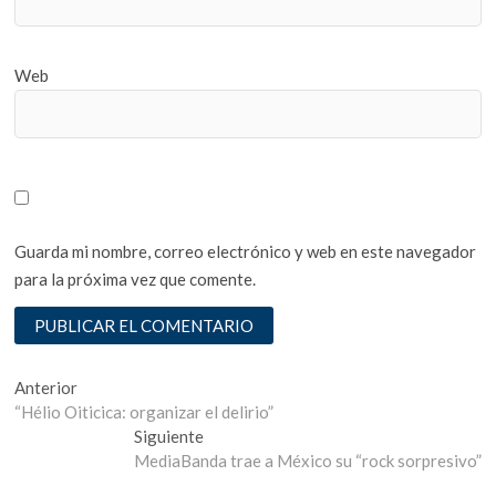
Web
Guarda mi nombre, correo electrónico y web en este navegador
para la próxima vez que comente.
Navegación
Entrada
Anterior
anterior:
“Hélio Oiticica: organizar el delirio”
de
Entrada
Siguiente
entradas
siguiente:
MediaBanda trae a México su “rock sorpresivo”