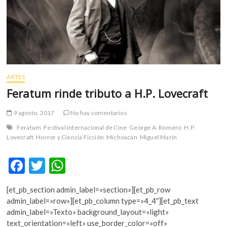
m
v
o
l
g
e
r
ARTES
s
Feratum rinde tributo a H.P. Lovecraft
k
o
9 agosto, 2017
No hay comentarios
p
Feratum
Festival Internacional de Cine
George A. Romero
H.P.
e
Lovecraft
Horror y Ciencia Ficción
Michoacán
Miguel Marín
n
v
F
T
W
o
l
ac
w
h
g
[et_pb_section admin_label=»section»][et_pb_row
e
itt
at
e
admin_label=»row»][et_pb_column type=»4_4″][et_pb_text
b
er
s
r
admin_label=»Texto» background_layout=»light»
s
text_orientation=»left» use_border_color=»off»