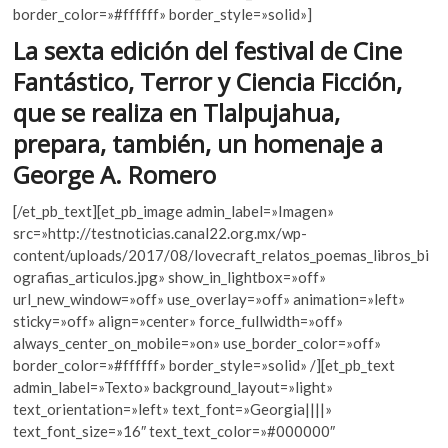
o
A
k
border_color=»#ffffff» border_style=»solid»]
o
p
o
La sexta edición del festival de Cine
p
k
p
Fantástico, Terror y Ciencia Ficción,
e
n
que se realiza en Tlalpujahua,
prepara, también, un homenaje a
George A. Romero
[/et_pb_text][et_pb_image admin_label=»Imagen»
src=»http://testnoticias.canal22.org.mx/wp-
content/uploads/2017/08/lovecraft_relatos_poemas_libros_bi
ografias_articulos.jpg» show_in_lightbox=»off»
url_new_window=»off» use_overlay=»off» animation=»left»
sticky=»off» align=»center» force_fullwidth=»off»
always_center_on_mobile=»on» use_border_color=»off»
border_color=»#ffffff» border_style=»solid» /][et_pb_text
admin_label=»Texto» background_layout=»light»
text_orientation=»left» text_font=»Georgia||||»
text_font_size=»16″ text_text_color=»#000000″