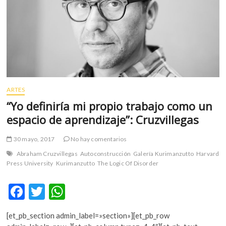
m
v
o
l
g
e
r
s
ARTES
k
“Yo definiría mi propio trabajo como un
o
espacio de aprendizaje”: Cruzvillegas
p
e
30 mayo, 2017
No hay comentarios
n
v
Abraham Cruzvillegas
Autoconstrucción
Galería Kurimanzutto
Harvard
o
Press University
Kurimanzutto
The Logic Of Disorder
l
g
F
T
W
e
ac
w
h
r
[et_pb_section admin_label=»section»][et_pb_row
e
itt
at
s