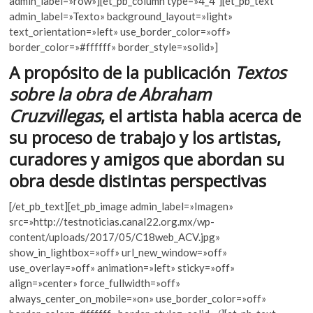
admin_label=»row»][et_pb_column type=»4_4″][et_pb_text
k
b
er
s
admin_label=»Texto» background_layout=»light»
o
text_orientation=»left» use_border_color=»off»
o
A
p
border_color=»#ffffff» border_style=»solid»]
e
o
p
A propósito de la publicación
Textos
n
k
p
sobre la obra de Abraham
Cruzvillegas
, el artista habla acerca de
su proceso de trabajo y los artistas,
curadores y amigos que abordan su
obra desde distintas perspectivas
[/et_pb_text][et_pb_image admin_label=»Imagen»
src=»http://testnoticias.canal22.org.mx/wp-
content/uploads/2017/05/C18web_ACV.jpg»
show_in_lightbox=»off» url_new_window=»off»
use_overlay=»off» animation=»left» sticky=»off»
align=»center» force_fullwidth=»off»
always_center_on_mobile=»on» use_border_color=»off»