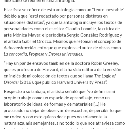
mexicano se reúnen en una antología.
El artista se refiere de esta antología como un “texto inestable”
debido a que “está redactado por personas distintas en
situaciones distintas”, ya que la antología incluye los textos de
personalidades como el escritor Claudio Lomnitz, la crítica de
arte Mónica Mayer, el periodista Sergio González Rodríguez y
el artista Gabriel Orozco. Mismos que retoman el concepto de
Autoconstrucción,
enfoque que explora el autor de obras como
La concordia
,
Progreso
y
Errores universales
.
“Hay un par de ensayos también de la doctora Robin Greeley,
que es profesora de Harvard, ella ha sido editora de la versión
en inglés de mi colección de textos que se llama
The Logic of
Disorder
(2016),
que publicó Harvard University Press”.
Respecto a su trabajo, el artista señaló que “yo definiría mi
propio trabajo como un espacio de aprendizaje, como un
laboratorio de ideas, de formas y de materiales […] He
procurado no dejar de observar, de escuchar, de percibir lo que
me rodea, y con esto quiero decir pues no solamente la
naturaleza, mis semejantes, sino todo lo que nos atraviesa como