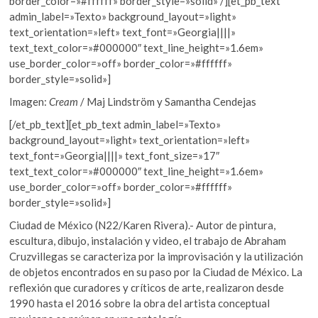
border_color=»#ffffff» border_style=»solid» /][et_pb_text
admin_label=»Texto» background_layout=»light»
text_orientation=»left» text_font=»Georgia||||»
text_text_color=»#000000″ text_line_height=»1.6em»
use_border_color=»off» border_color=»#ffffff»
border_style=»solid»]
Imagen:
Cream
/ Maj Lindström y Samantha Cendejas
[/et_pb_text][et_pb_text admin_label=»Texto»
background_layout=»light» text_orientation=»left»
text_font=»Georgia||||» text_font_size=»17″
text_text_color=»#000000″ text_line_height=»1.6em»
use_border_color=»off» border_color=»#ffffff»
border_style=»solid»]
Ciudad de México (N22/Karen Rivera).- Autor de pintura,
escultura, dibujo, instalación y video, el trabajo de Abraham
Cruzvillegas se caracteriza por la improvisación y la utilización
de objetos encontrados en su paso por la Ciudad de México. La
reflexión que curadores y críticos de arte, realizaron desde
1990 hasta el 2016 sobre la obra del artista conceptual