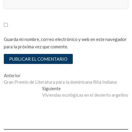
Guarda mi nombre, correo electrónico y web en este navegador
para la próxima vez que comente.
Navegación
Entrada
Anterior
anterior:
Gran Premio de Literatura para la dominicana Rita Indiana
de
Entrada
Siguiente
entradas
siguiente:
Viviendas ecológicas en el desierto argelino