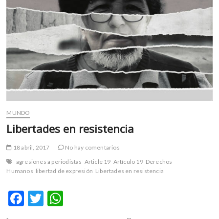
m
v
o
l
g
e
r
s
k
o
MUNDO
p
Libertades en resistencia
e
n
18 abril, 2017
No hay comentarios
v
o
agresiones a periodistas
Article 19
Artículo 19
Derechos
l
Humanos
libertad de expresión
Libertades en resistencia
g
e
F
T
W
r
ac
w
h
s