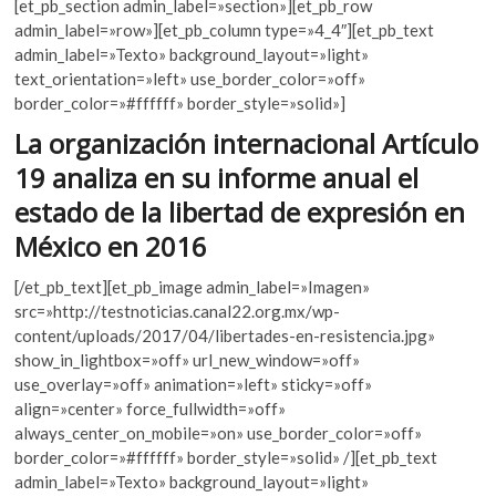
[et_pb_section admin_label=»section»][et_pb_row
k
e
itt
at
admin_label=»row»][et_pb_column type=»4_4″][et_pb_text
o
b
er
s
admin_label=»Texto» background_layout=»light»
p
text_orientation=»left» use_border_color=»off»
e
o
A
border_color=»#ffffff» border_style=»solid»]
n
o
p
La organización internacional Artículo
k
p
19 analiza en su informe anual el
estado de la libertad de expresión en
México en 2016
[/et_pb_text][et_pb_image admin_label=»Imagen»
src=»http://testnoticias.canal22.org.mx/wp-
content/uploads/2017/04/libertades-en-resistencia.jpg»
show_in_lightbox=»off» url_new_window=»off»
use_overlay=»off» animation=»left» sticky=»off»
align=»center» force_fullwidth=»off»
always_center_on_mobile=»on» use_border_color=»off»
border_color=»#ffffff» border_style=»solid» /][et_pb_text
admin_label=»Texto» background_layout=»light»