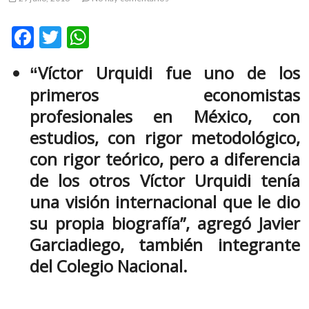
m
v
F
T
W
o
ac
w
h
l
Víctor Urquidi fue uno de los
“
g
e
itt
at
e
primeros economistas
b
er
s
r
profesionales en México, con
s
o
A
estudios, con rigor metodológico,
k
o
p
o
con rigor teórico, pero a diferencia
k
p
p
de los otros Víctor Urquidi tenía
e
n
una visión internacional que le dio
v
su propia biografía”, agregó Javier
o
l
Garciadiego, también integrante
g
del Colegio Nacional.
e
r
s