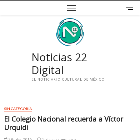
Saltar
B
al
o
contenido
t
ó
n
d
e
Noticias 22
m
e
Digital
n
ú
EL NOTICIARIO CULTURAL DE MÉXICO.
i
n
s
SIN CATEGORÍA
t
El Colegio Nacional recuerda a Víctor
a
g
Urquidi
r
a
29 julio, 2016
No hay comentarios