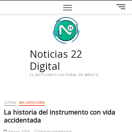
Saltar
B
al
o
contenido
t
ó
n
d
e
Noticias 22
m
e
Digital
n
ú
EL NOTICIARIO CULTURAL DE MÉXICO.
i
n
s
LETRAS
SIN CATEGORÍA
t
La historia del instrumento con vida
a
g
accidentada
r
a
5 mayo, 2016
No hay comentarios