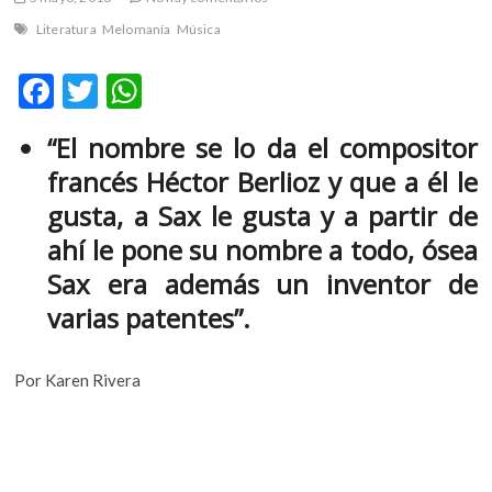
m
Literatura
Melomanía
Música
v
o
F
T
W
l
ac
w
h
g
e
“El nombre se lo da el compositor
e
itt
at
r
francés Héctor Berlioz y que a él le
b
er
s
s
gusta, a Sax le gusta y a partir de
k
o
A
o
ahí le pone su nombre a todo, ósea
o
p
p
Sax era además un inventor de
e
k
p
n
varias patentes”.
v
o
Por Karen Rivera
l
g
e
r
s