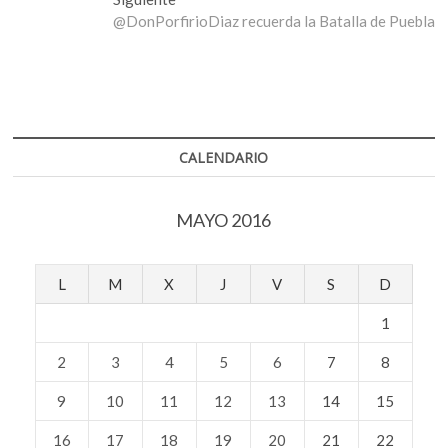
entradas
siguiente:
@DonPorfirioDiaz recuerda la Batalla de Puebla
CALENDARIO
MAYO 2016
L
M
X
J
V
S
D
1
2
3
4
5
6
7
8
9
10
11
12
13
14
15
16
17
18
19
20
21
22