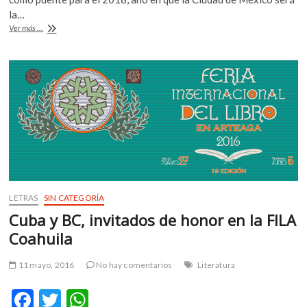
b
er
s
la…
La
Ver más ...
o
A
Feria
de
o
p
las
k
p
Culturas
Amigas
inundará
el
Zócalo
LETRAS
SIN CATEGORÍA
Cuba y BC, invitados de honor en la FILA
Coahuila
11 mayo, 2016
No hay comentarios
Literatura
F
T
W