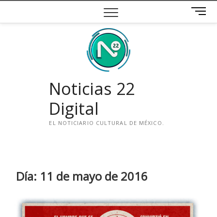
Saltar
B
al
o
contenido
t
ó
n
d
e
Noticias 22
m
e
Digital
n
ú
EL NOTICIARIO CULTURAL DE MÉXICO.
i
n
s
t
Día:
11 de mayo de 2016
a
g
r
a