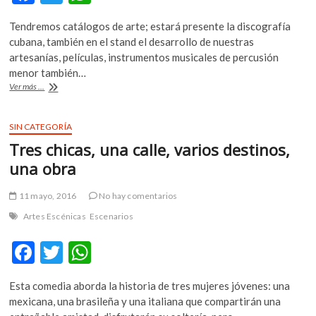
ac
w
h
Tendremos catálogos de arte; estará presente la discografía
e
itt
at
cubana, también en el stand el desarrollo de nuestras
b
er
s
artesanías, películas, instrumentos musicales de percusión
menor también…
o
A
Cuba
Ver más ...
o
p
y
BC,
k
p
invitados
SIN CATEGORÍA
de
Tres chicas, una calle, varios destinos,
honor
en
una obra
la
FILA
11 mayo, 2016
No hay comentarios
Coahuila
Artes Escénicas
Escenarios
F
T
W
ac
w
h
Esta comedia aborda la historia de tres mujeres jóvenes: una
e
itt
at
mexicana, una brasileña y una italiana que compartirán una