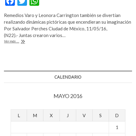
F
T
W
ac
w
h
Remedios Varo y Leonora Carrington también se divertían
e
itt
at
realizando dinámicas pictóricas que encendieran su imaginación
b
er
s
Por Salvador Perches Ciudad de México, 11/05/16,
(N22).- Juntas crearon varios…
o
A
Los
Ver más ...
o
p
mundos
oníricos
k
p
de
Remedios
Varo
y
CALENDARIO
Leonora
Carrington
llegan
MAYO 2016
al
teatro
L
M
X
J
V
S
D
1