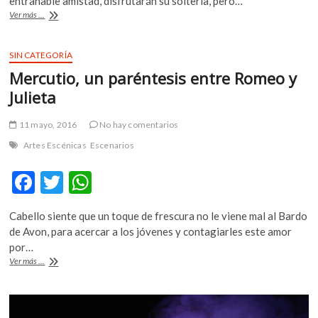
b
er
s
entrañable amistad, disfrutarán su soltería, pero…
Tres
Ver más ...
o
A
chicas,
una
o
p
calle,
SIN CATEGORÍA
k
p
varios
Mercutio, un paréntesis entre Romeo y
destinos,
una
Julieta
obra
11 mayo, 2016
No hay comentarios
Artes Escénicas
Escenarios
F
T
W
ac
w
h
Cabello siente que un toque de frescura no le viene mal al Bardo
e
itt
at
de Avon, para acercar a los jóvenes y contagiarles este amor
b
er
s
por…
Mercutio,
Ver más ...
o
A
un
paréntesis
o
p
entre
Romeo