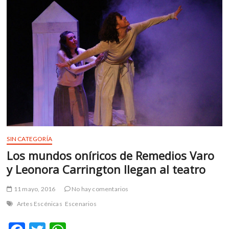
k
p
y
Julieta
SIN CATEGORÍA
Los mundos oníricos de Remedios Varo
y Leonora Carrington llegan al teatro
11 mayo, 2016
No hay comentarios
Artes Escénicas
Escenarios