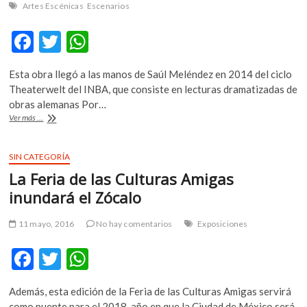
k
Artes Escénicas
Escenarios
o
F
T
W
p
e
ac
w
h
n
Esta obra llegó a las manos de Saúl Meléndez en 2014 del ciclo
e
itt
at
Theaterwelt del INBA, que consiste en lecturas dramatizadas de
b
er
s
obras alemanas Por…
«El
Ver más ...
o
A
hombre
que
o
p
se
SIN CATEGORÍA
k
p
convirtió
La Feria de las Culturas Amigas
en
pistola»:
inundará el Zócalo
obra
alemana
11 mayo, 2016
No hay comentarios
Exposiciones
basada
en
F
T
W
temas
mexicanos
ac
w
h
Además, esta edición de la Feria de las Culturas Amigas servirá
e
itt
at
como puente para el 2018, año en que la Ciudad de México será