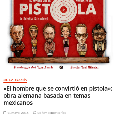
m
v
o
l
g
e
r
s
k
o
p
e
n
v
SIN CATEGORÍA
o
«El hombre que se convirtió en pistola»:
l
obra alemana basada en temas
g
mexicanos
e
r
11 mayo, 2016
No hay comentarios
s