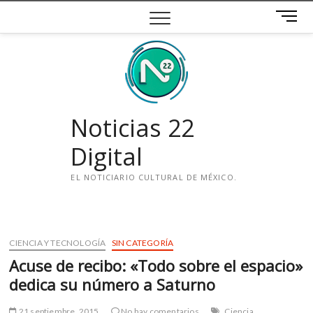
Saltar
B
al
o
contenido
t
ó
n
d
e
Noticias 22
m
e
Digital
n
ú
EL NOTICIARIO CULTURAL DE MÉXICO.
i
n
s
CIENCIA Y TECNOLOGÍA
SIN CATEGORÍA
t
Acuse de recibo: «Todo sobre el espacio»
a
g
dedica su número a Saturno
r
a
21 septiembre, 2015
No hay comentarios
Ciencia