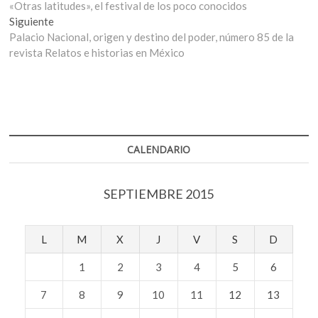
anterior:
«Otras latitudes», el festival de los poco conocidos
de
Entrada
Siguiente
entradas
siguiente:
Palacio Nacional, origen y destino del poder, número 85 de la
revista Relatos e historias en México
CALENDARIO
SEPTIEMBRE 2015
L
M
X
J
V
S
D
1
2
3
4
5
6
7
8
9
10
11
12
13