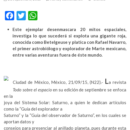
m
v
F
T
W
o
ac
w
h
l
Este ejemplar desenmascara 20 mitos espaciales,
g
e
itt
at
investiga lo que sucederá si explota una gigante roja,
e
b
er
s
conocida como Betelgeuse y platica con Rafael Navarro,
r
el primer astrobiólogo y explorador de Marte mexicano,
s
o
A
entre varias aventuras fuera de éste mundo.
k
o
p
o
k
p
p
e
L
n
Ciudad de México, México, 21/09/15, (N22).-
a revista
v
Todo sobre el espacio
en su edición de septiembre se enfoca
o
en la
l
joya del Sistema Solar: Saturno, a quien le dedican artículos
g
como la “Guía del explorador a
e
Saturno” y la “Guía del observador de Saturno”, en los cuales se
r
aportan datos y
s
consejos para presenciar al anillado planeta, pues durante esta