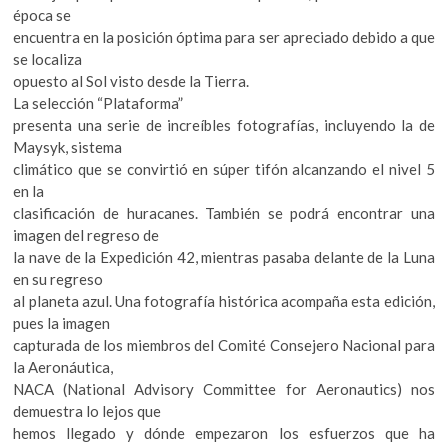
k
época se
o
encuentra en la posición óptima para ser apreciado debido a que
p
se localiza
e
opuesto al Sol visto desde la Tierra.
n
La selección “Plataforma”
presenta una serie de increíbles fotografías, incluyendo la de
Maysyk, sistema
climático que se convirtió en súper tifón alcanzando el nivel 5
en la
clasificación de huracanes. También se podrá encontrar una
imagen del regreso de
la nave de la Expedición 42, mientras pasaba delante de la Luna
en su regreso
al planeta azul. Una fotografía histórica acompaña esta edición,
pues la imagen
capturada de los miembros del Comité Consejero Nacional para
la Aeronáutica,
NACA (National Advisory Committee for Aeronautics) nos
demuestra lo lejos que
hemos llegado y dónde empezaron los esfuerzos que ha