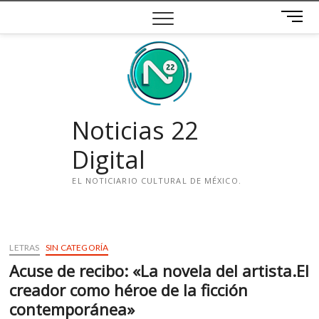
Saltar
B
al
o
contenido
t
ó
n
d
e
Noticias 22
m
e
Digital
n
ú
EL NOTICIARIO CULTURAL DE MÉXICO.
i
n
s
LETRAS
SIN CATEGORÍA
t
Acuse de recibo: «La novela del artista.El
a
g
creador como héroe de la ficción
r
contemporánea»
a