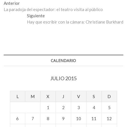
Navegación
Entrada
Anterior
anterior:
La paradoja del espectador: el teatro visita al público
de
Entrada
Siguiente
entradas
siguiente:
Hay que escribir con la cámara: Christiane Burkhard
CALENDARIO
JULIO 2015
L
M
X
J
V
S
D
1
2
3
4
5
6
7
8
9
10
11
12