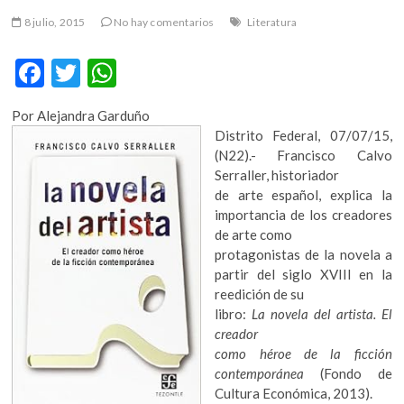
m
8 julio, 2015
No hay comentarios
Literatura
v
o
F
T
W
l
ac
w
h
g
e
Por Alejandra Garduño
e
itt
at
r
Distrito Federal, 07/07/15,
b
er
s
s
(N22).- Francisco Calvo
k
Serraller, historiador
o
A
o
de arte español, explica la
o
p
p
importancia de los creadores
e
de arte como
k
p
n
protagonistas de la novela a
v
partir del siglo XVIII en la
o
reedición de su
l
libro:
La novela del artista. El
g
creador
e
como héroe de la ficción
r
contemporánea
(Fondo de
s
Cultura Económica, 2013).