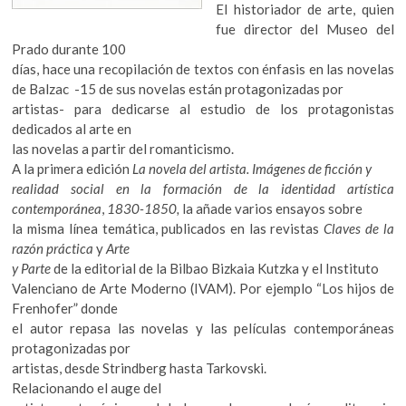
k
El historiador de arte, quien
o
fue director del Museo del
p
Prado durante 100
e
días, hace una recopilación de textos con énfasis en las novelas
n
de Balzac -15 de sus novelas están protagonizadas por
artistas- para dedicarse al estudio de los protagonistas
dedicados al arte en
las novelas a partir del romanticismo.
A la primera edición
La novela del artista. Imágenes de ficción y
realidad social en la formación de la identidad artística
contemporánea
,
1830-1850,
la añade varios ensayos sobre
la misma línea temática, publicados en las revistas
Claves de la
razón práctica
y
Arte
y Parte
de la editorial de la Bilbao Bizkaia Kutzka y el Instituto
Valenciano de Arte Moderno (IVAM). Por ejemplo “Los hijos de
Frenhofer” donde
el autor repasa las novelas y las películas contemporáneas
protagonizadas por
artistas, desde Strindberg hasta Tarkovski.
Relacionando el auge del