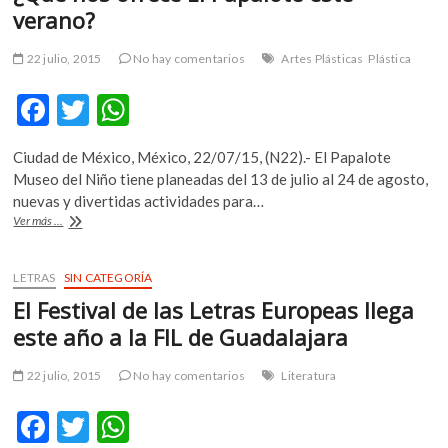
verano?
m
v
22 julio, 2015
No hay comentarios
Artes Plásticas
Plástica
o
l
F
T
W
g
e
ac
w
h
r
Ciudad de México, México, 22/07/15, (N22).- El Papalote
e
itt
at
s
Museo del Niño tiene planeadas del 13 de julio al 24 de agosto,
k
b
er
s
nuevas y divertidas actividades para…
o
¿Qué
Ver más ...
o
A
p
nos
ofrece
e
o
p
El
LETRAS
SIN CATEGORÍA
n
k
p
Papalote
v
El Festival de las Letras Europeas llega
este
o
verano?
este año a la FIL de Guadalajara
l
g
22 julio, 2015
No hay comentarios
Literatura
e
r
F
T
W
s