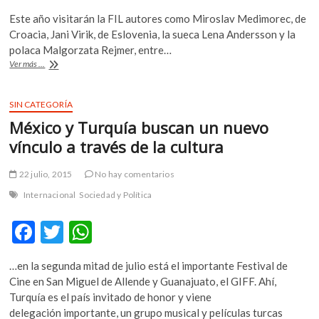
ac
w
h
k
Este año visitarán la FIL autores como Miroslav Medimorec, de
o
e
itt
at
Croacia, Jani Virik, de Eslovenia, la sueca Lena Andersson y la
p
b
er
s
polaca Malgorzata Rejmer, entre…
e
El
Ver más ...
o
A
n
Festival
de
o
p
las
SIN CATEGORÍA
k
p
Letras
México y Turquía buscan un nuevo
Europeas
llega
vínculo a través de la cultura
este
año
22 julio, 2015
No hay comentarios
a
la
Internacional
Sociedad y Política
FIL
de
F
T
W
Guadalajara
ac
w
h
…en la segunda mitad de julio está el importante Festival de
e
itt
at
Cine en San Miguel de Allende y Guanajuato, el GIFF. Ahí,
b
er
s
Turquía es el país invitado de honor y viene
delegación importante, un grupo musical y películas turcas