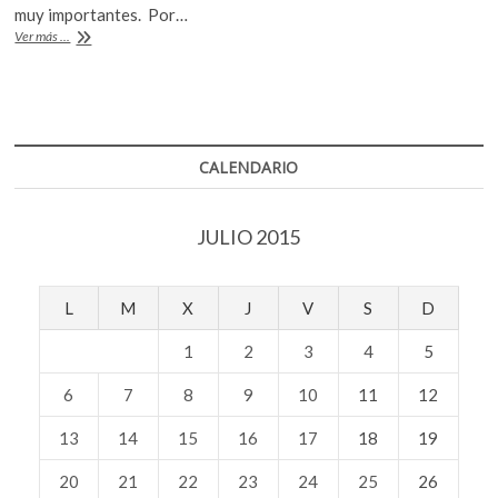
o
A
muy importantes. Por…
o
p
México
Ver más ...
y
k
p
Turquía
buscan
un
nuevo
vínculo
CALENDARIO
a
través
de
JULIO 2015
la
cultura
L
M
X
J
V
S
D
1
2
3
4
5
6
7
8
9
10
11
12
13
14
15
16
17
18
19
20
21
22
23
24
25
26