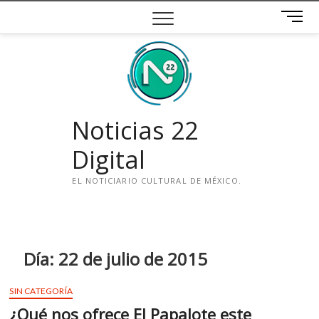
Saltar
B
al
o
contenido
t
ó
n
d
e
Noticias 22
m
e
Digital
n
ú
EL NOTICIARIO CULTURAL DE MÉXICO.
i
n
s
t
Día:
22 de julio de 2015
a
g
SIN CATEGORÍA
r
¿Qué nos ofrece El Papalote este
a