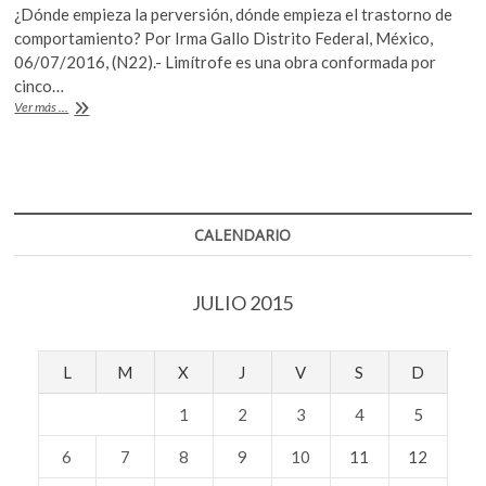
¿Dónde empieza la perversión, dónde empieza el trastorno de
e
itt
at
comportamiento? Por Irma Gallo Distrito Federal, México,
b
er
s
06/07/2016, (N22).- Limítrofe es una obra conformada por
cinco…
o
A
«Limítrofe»,
Ver más ...
o
p
una
reflexión
k
p
sobre
la
«normalidad»
mental
CALENDARIO
JULIO 2015
L
M
X
J
V
S
D
1
2
3
4
5
6
7
8
9
10
11
12