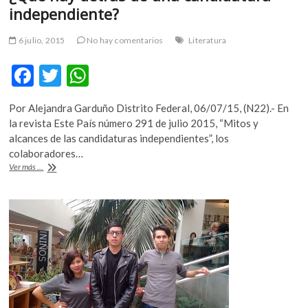
independiente?
m
v
6 julio, 2015
No hay comentarios
Literatura
o
l
F
T
W
g
e
ac
w
h
r
Por Alejandra Garduño Distrito Federal, 06/07/15, (N22).- En
e
itt
at
s
la revista Este País número 291 de julio 2015, “Mitos y
k
b
er
s
alcances de las candidaturas independientes”, los
o
colaboradores…
o
A
p
¿Qué
Ver más ...
e
o
p
hay
detrás
n
k
p
de
v
una
o
candidatura
l
independiente?
g
e
r
s