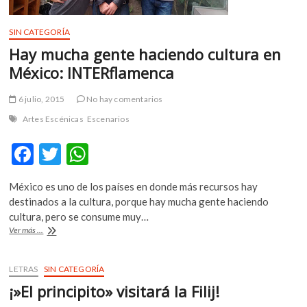
k
o
SIN CATEGORÍA
p
Hay mucha gente haciendo cultura en
e
n
México: INTERflamenca
6 julio, 2015
No hay comentarios
Artes Escénicas
Escenarios
F
T
W
ac
w
h
México es uno de los países en donde más recursos hay
e
itt
at
destinados a la cultura, porque hay mucha gente haciendo
b
er
s
cultura, pero se consume muy…
Hay
Ver más ...
o
A
mucha
gente
o
p
haciendo
LETRAS
SIN CATEGORÍA
k
p
cultura
¡»El principito» visitará la Filij!
en
México: