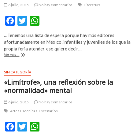
INTERflamenca
6 julio, 2015
No hay comentarios
Literatura
F
T
W
ac
w
h
…Tenemos una lista de espera porque hay más editores,
e
itt
at
afortunadamente en México, infantiles y juveniles de los que la
b
er
s
propia feria atender, eso quiere decir…
¡»El
Ver más ...
o
A
principito»
visitará
o
p
la
SIN CATEGORÍA
k
p
Filij!
«Limítrofe», una reflexión sobre la
«normalidad» mental
6 julio, 2015
No hay comentarios
Artes Escénicas
Escenarios
F
T
W
ac
w
h