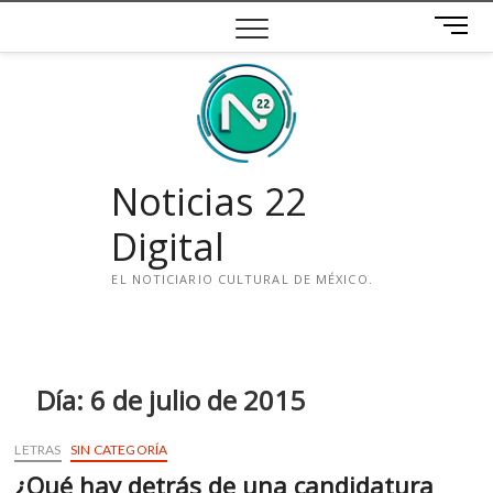
Saltar
B
al
o
contenido
t
ó
n
d
e
Noticias 22
m
e
Digital
n
ú
EL NOTICIARIO CULTURAL DE MÉXICO.
i
n
s
t
Día:
6 de julio de 2015
a
g
LETRAS
SIN CATEGORÍA
r
¿Qué hay detrás de una candidatura
a