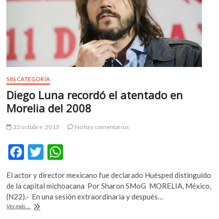
presentó
en
la
Valenciana
SIN CATEGORÍA
Diego Luna recordó el atentado en
Morelia del 2008
23 octubre, 2013
No hay comentarios
F
T
W
ac
w
h
El actor y director mexicano fue declarado Huésped distinguido
e
itt
at
de la capital michoacana Por Sharon SMoG MORELIA, México,
b
er
s
(N22).- En una sesión extraordinaria y después…
Diego
Ver más ...
o
A
Luna