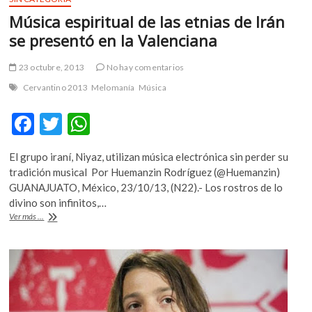
Música espiritual de las etnias de Irán
se presentó en la Valenciana
23 octubre, 2013
No hay comentarios
Cervantino 2013
Melomanía
Música
F
T
W
ac
w
h
El grupo iraní, Niyaz, utilizan música electrónica sin perder su
e
itt
at
tradición musical Por Huemanzin Rodríguez (@Huemanzin)
b
er
s
GUANAJUATO, México, 23/10/13, (N22).- Los rostros de lo
divino son infinitos,…
o
A
Música
Ver más ...
o
p
espiritual
de
k
p
las
etnias
de
Irán
se