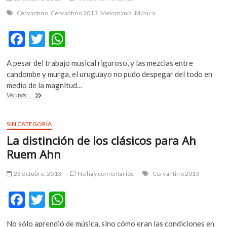
Cervantino
Cervantino 2013
Melomanía
Música
F
T
W
ac
w
h
A pesar del trabajo musical riguroso, y las mezclas entre
e
itt
at
candombe y murga, el uruguayo no pudo despegar del todo en
b
er
s
medio de la magnitud…
Francisco
Ver más ...
o
A
Lapetina
tradujo
o
p
el
SIN CATEGORÍA
k
p
sonido
La distinción de los clásicos para Ah
oriental
en
Ruem Ahn
el
Cervantino
23 octubre, 2013
No hay comentarios
Cervantino 2013
F
T
W
ac
w
h
No sólo aprendió de música, sino cómo eran las condiciones en