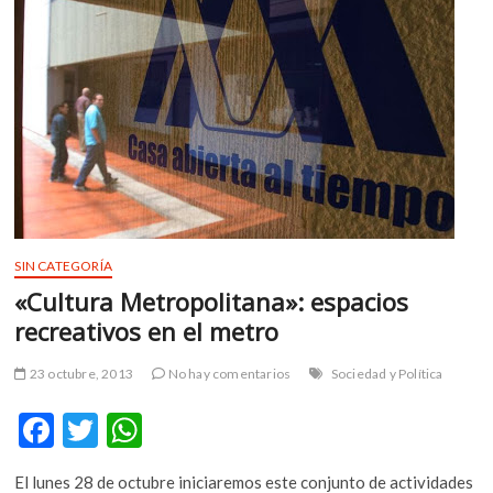
m
v
o
l
g
e
r
s
k
o
p
SIN CATEGORÍA
e
«Cultura Metropolitana»: espacios
n
recreativos en el metro
v
o
23 octubre, 2013
No hay comentarios
Sociedad y Política
l
g
F
T
W
e
ac
w
h
r
s
El lunes 28 de octubre iniciaremos este conjunto de actividades