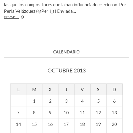
e
itt
at
las que los compositores que la han influenciado crecieron. Por
b
er
s
Perla Velázquez (@Perli_s) Enviada…
La
Ver más ...
o
A
distinción
de
o
p
los
k
p
clásicos
para
Ah
CALENDARIO
Ruem
Ahn
OCTUBRE 2013
L
M
X
J
V
S
D
1
2
3
4
5
6
7
8
9
10
11
12
13
14
15
16
17
18
19
20