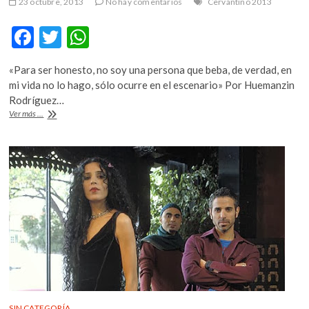
23 octubre, 2013
No hay comentarios
Cervantino 2013
F
T
W
ac
w
h
«Para ser honesto, no soy una persona que beba, de verdad, en
e
itt
at
mi vida no lo hago, sólo ocurre en el escenario» Por Huemanzin
b
er
s
Rodríguez…
Una
Ver más ...
o
A
charla
entre
o
p
música
k
p
y
champagne
con
Goran
Gregovic
SIN CATEGORÍA