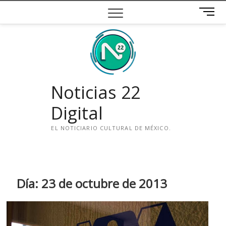
Saltar
B
al
o
contenido
t
ó
n
d
e
Noticias 22
m
e
Digital
n
ú
EL NOTICIARIO CULTURAL DE MÉXICO.
i
n
s
t
Día:
23 de octubre de 2013
a
g
r
a