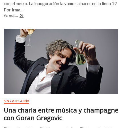
e
itt
at
k
con el metro. La inauguración la vamos a hacer en la línea 12
b
er
s
o
Por Irma…
p
«Cultura
Ver más ...
o
A
Metropolitana»:
e
espacios
o
p
n
recreativos
k
p
en
el
metro
SIN CATEGORÍA
Una charla entre música y champagne
con Goran Gregovic