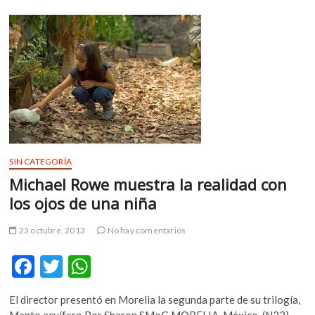
recordó
o
p
el
k
p
atentado
en
Morelia
del
2008
SIN CATEGORÍA
Michael Rowe muestra la realidad con
los ojos de una niña
23 octubre, 2013
No hay comentarios
F
T
W
ac
w
h
El director presentó en Morelia la segunda parte de su trilogía,
e
itt
at