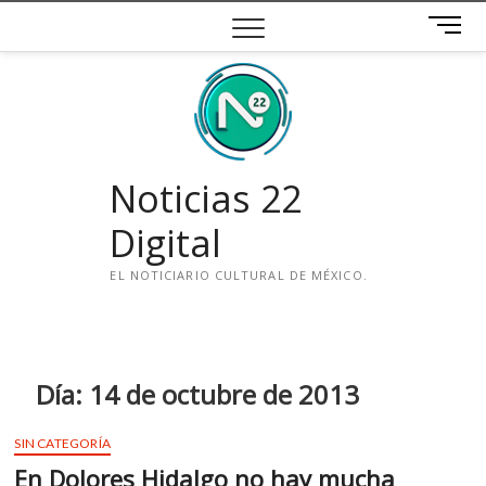
Saltar
B
al
o
contenido
t
ó
n
d
e
Noticias 22
m
e
Digital
n
ú
EL NOTICIARIO CULTURAL DE MÉXICO.
i
n
s
t
Día:
14 de octubre de 2013
a
g
SIN CATEGORÍA
r
En Dolores Hidalgo no hay mucha
a