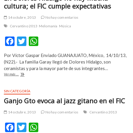
cultura; el FIC cumple expectativas
m
v
14 octubre, 2013
No hay comentarios
o
l
Cervantino 2013
Melomanía
Música
g
e
F
T
W
r
ac
w
h
s
Por Víctor Gaspar Enviado GUANAJUATO, México, 14/10/13,
e
itt
at
k
(N22).- La familia Garay llegó de Dolores Hidalgo, son
o
b
er
s
ceramistas y para la mayor parte de sus integrantes…
p
En
Ver más ...
o
A
e
Dolores
n
Hidalgo
o
p
v
no
SIN CATEGORÍA
k
p
hay
o
Ganjo Gto evoca al jazz gitano en el FIC
mucha
l
cultura;
g
el
14 octubre, 2013
No hay comentarios
Cervantino 2013
e
FIC
cumple
r
F
T
W
expectativas
s