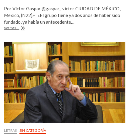
ac
w
h
k
Por Víctor Gaspar @gaspar_ victor CIUDAD DE MÉXICO,
o
e
itt
at
México, (N22).- «El grupo tiene ya dos años de haber sido
p
b
er
s
fundado, ya había un antecedente…
e
Ganjo
Ver más ...
n
o
A
Gto
evoca
o
p
al
k
p
jazz
gitano
en
el
FIC
LETRAS
SIN CATEGORÍA