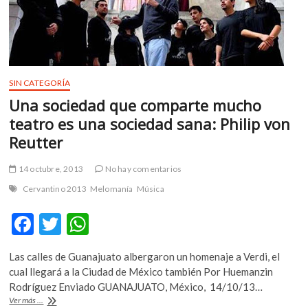
de
todas
las
generaciones:
Eduardo
Lizalde
SIN CATEGORÍA
Una sociedad que comparte mucho
teatro es una sociedad sana: Philip von
Reutter
14 octubre, 2013
No hay comentarios
Cervantino 2013
Melomanía
Música
F
T
W
ac
w
h
Las calles de Guanajuato albergaron un homenaje a Verdi, el
e
itt
at
cual llegará a la Ciudad de México también Por Huemanzin
b
er
s
Rodríguez Enviado GUANAJUATO, México, 14/10/13…
Una
Ver más ...