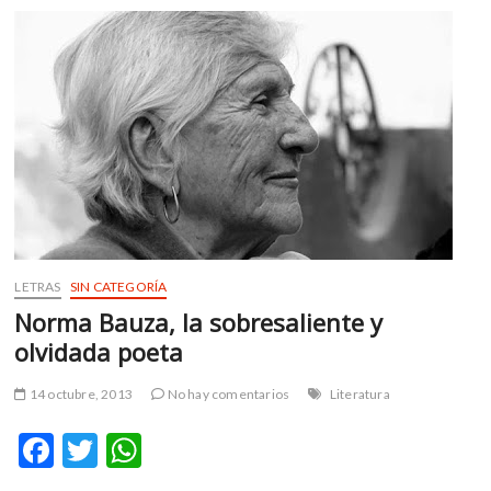
o
p
el
k
p
personaje
más
importante
de
México
LETRAS
SIN CATEGORÍA
Norma Bauza, la sobresaliente y
olvidada poeta
14 octubre, 2013
No hay comentarios
Literatura
F
T
W
ac
w
h