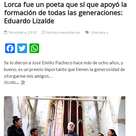
Lorca fue un poeta que sí que apoyó la
formación de todas las generaciones:
Eduardo Lizalde
14 octubre, 2013
No hay comentarios
Literatura
F
T
W
ac
w
h
Se lo dieron a José Emilio Pacheco hace más de ocho años, y
e
itt
at
bueno, es un premio importante que tienen la generosidad de
b
er
s
otorgarme mis amigos…
Lorca
Ver más ...
o
A
fue
un
o
p
poeta
k
p
que
sí
que
apoyó
la
formación