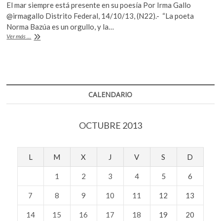
El mar siempre está presente en su poesía Por Irma Gallo
e
itt
at
@irmagallo Distrito Federal, 14/10/13, (N22).- “La poeta
b
er
s
Norma Bazúa es un orgullo, y la…
Norma
Ver más ...
o
A
Bauza,
la
o
p
sobresaliente
k
p
y
olvidada
poeta
CALENDARIO
OCTUBRE 2013
L
M
X
J
V
S
D
1
2
3
4
5
6
7
8
9
10
11
12
13
14
15
16
17
18
19
20