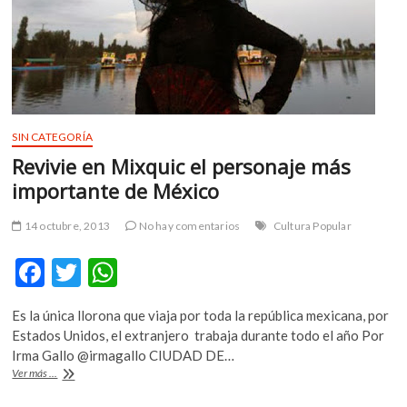
cultural
SIN CATEGORÍA
Revivie en Mixquic el personaje más
importante de México
14 octubre, 2013
No hay comentarios
Cultura Popular
F
T
W
ac
w
h
Es la única llorona que viaja por toda la república mexicana, por
e
itt
at
Estados Unidos, el extranjero trabaja durante todo el año Por
b
er
s
Irma Gallo @irmagallo CIUDAD DE…
Revivie
Ver más ...
o
A
en
Mixquic