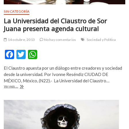
SIN CATEGORÍA
La Universidad del Claustro de Sor
Juana presenta agenda cultural
14 octubre, 2013
No hay comentarios
Sociedad y Política
F
T
W
ac
w
h
El Claustro apuesta por un diálogo entre creadores y sociedad
e
itt
at
desde la universidad. Por Ivonne Reséndiz CIUDAD DE
b
er
s
MÉXICO, México, (N22).- La Universidad del Claustro…
La
Ver más ...
o
A
Universidad
del
o
p
Claustro
k
p
de
Sor
Juana
presenta
agenda