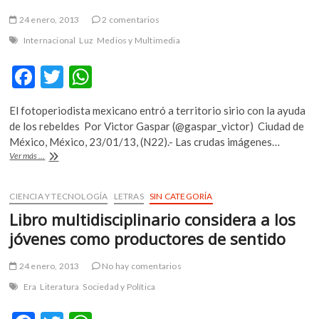
24 enero, 2013
2 comentarios
Internacional
Luz
Medios y Multimedia
F
T
W
ac
w
h
El fotoperiodista mexicano entró a territorio sirio con la ayuda
e
itt
at
de los rebeldes Por Victor Gaspar (@gaspar_victor) Ciudad de
b
er
s
México, México, 23/01/13, (N22).- Las crudas imágenes…
A
Ver más ...
o
A
un
«clic»
o
p
de
CIENCIA Y TECNOLOGÍA
LETRAS
SIN CATEGORÍA
k
p
la
Libro multidisciplinario considera a los
muerte:
Narciso
jóvenes como productores de sentido
Contreras
en
24 enero, 2013
No hay comentarios
Siria
Era
Literatura
Sociedad y Política