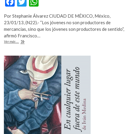
F
T
W
ac
w
h
Por Stephanie Álvarez CIUDAD DE MÉXICO, México,
e
itt
at
23/01/13, (N22).- “Los jóvenes no son productores de
b
er
s
mercancías, sino que los jóvenes son productores de sentido”,
afirmó Francisco…
o
A
Libro
Ver más ...
o
p
multidisciplinario
considera
k
p
a
los
jóvenes
como
productores
de
sentido