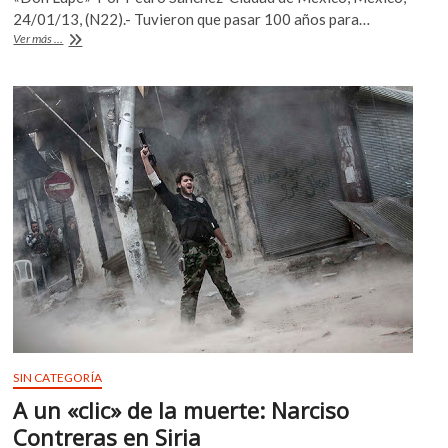
b
er
s
24/01/13, (N22).- Tuvieron que pasar 100 años para…
Posada
Ver más ...
o
A
en
la
o
p
Prepa
k
p
de
Tepito
SIN CATEGORÍA
A un «clic» de la muerte: Narciso
Contreras en Siria