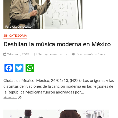
Labastida
SIN CATEGORÍA
Deshilan la música moderna en México
24 enero, 2013
No hay comentarios
Melomanía
Música
F
T
W
ac
w
h
Ciudad de México, México, 24/01/13, (N22).- Los orígenes y las
e
itt
at
distintas derivaciones de la canción moderna en las regiones de
b
er
s
la República Mexicana fueron abordadas por…
Deshilan
Ver más ...
o
A
la
música
o
p
moderna
en