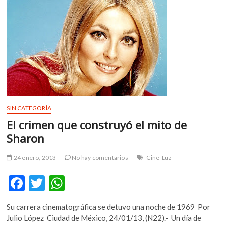
m
v
o
l
g
e
r
s
k
o
SIN CATEGORÍA
p
El crimen que construyó el mito de
e
Sharon
n
v
24 enero, 2013
No hay comentarios
Cine
Luz
o
l
F
T
W
g
ac
w
h
e
Su carrera cinematográfica se detuvo una noche de 1969 Por
r
e
itt
at
Julio López Ciudad de México, 24/01/13, (N22).- Un día de
s