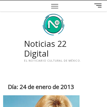
Saltar
B
al
o
contenido
t
ó
n
d
e
Noticias 22
m
e
Digital
n
ú
EL NOTICIARIO CULTURAL DE MÉXICO.
i
n
s
t
Día:
24 de enero de 2013
a
g
r
a