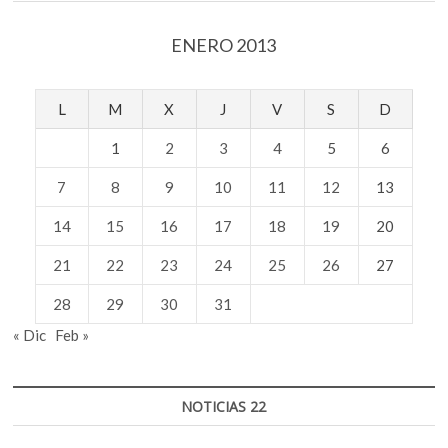
vital
ENERO 2013
L
M
X
J
V
S
D
1
2
3
4
5
6
7
8
9
10
11
12
13
14
15
16
17
18
19
20
21
22
23
24
25
26
27
28
29
30
31
« Dic
Feb »
NOTICIAS 22