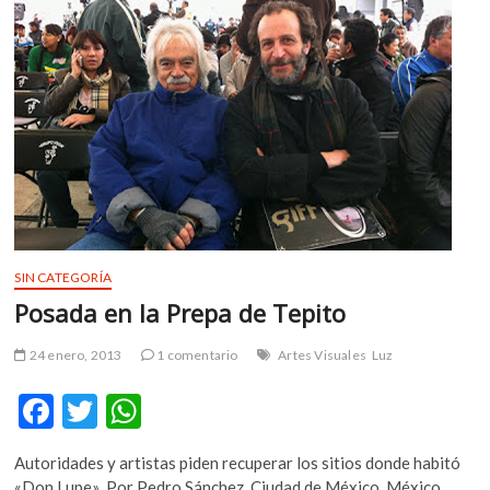
k
p
México
SIN CATEGORÍA
Posada en la Prepa de Tepito
24 enero, 2013
1 comentario
Artes Visuales
Luz
F
T
W
ac
w
h
Autoridades y artistas piden recuperar los sitios donde habitó
e
itt
at
«Don Lupe» Por Pedro Sánchez Ciudad de México, México,