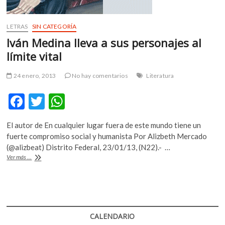
LETRAS
SIN CATEGORÍA
Iván Medina lleva a sus personajes al
límite vital
24 enero, 2013
No hay comentarios
Literatura
F
T
W
ac
w
h
El autor de En cualquier lugar fuera de este mundo tiene un
e
itt
at
fuerte compromiso social y humanista Por Alizbeth Mercado
b
er
s
(@alizbeat) Distrito Federal, 23/01/13, (N22).- …
Iván
Ver más ...
o
A
Medina
lleva
o
p
a
k
p
sus
personajes
al
CALENDARIO
límite