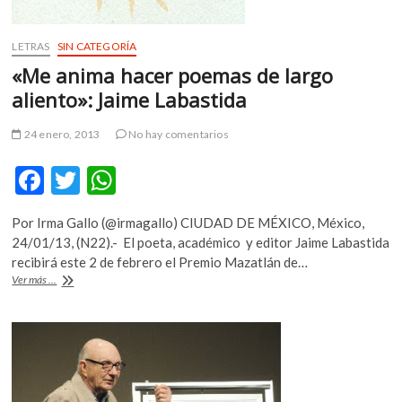
LETRAS
SIN CATEGORÍA
«Me anima hacer poemas de largo
aliento»: Jaime Labastida
24 enero, 2013
No hay comentarios
F
T
W
ac
w
h
Por Irma Gallo (@irmagallo) CIUDAD DE MÉXICO, México,
e
itt
at
24/01/13, (N22).- El poeta, académico y editor Jaime Labastida
b
er
s
recibirá este 2 de febrero el Premio Mazatlán de…
«Me
Ver más ...
o
A
anima
hacer
o
p
poemas
k
p
de
largo
aliento»:
Jaime