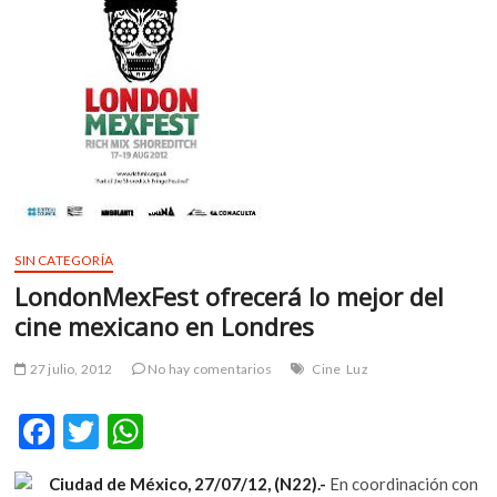
m
v
o
l
g
e
r
s
k
o
SIN CATEGORÍA
p
e
LondonMexFest ofrecerá lo mejor del
n
cine mexicano en Londres
v
o
27 julio, 2012
No hay comentarios
Cine
Luz
l
g
F
T
W
e
ac
w
h
r
s
Ciudad de México, 27/07/12, (N22).-
En coordinación con