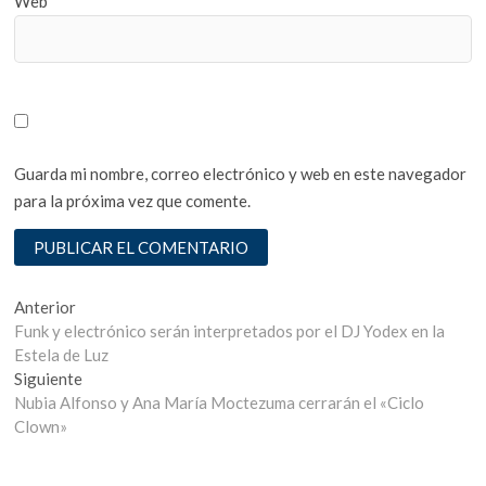
Web
Guarda mi nombre, correo electrónico y web en este navegador
para la próxima vez que comente.
Navegación
Entrada
Anterior
anterior:
Funk y electrónico serán interpretados por el DJ Yodex en la
de
Estela de Luz
entradas
Entrada
Siguiente
siguiente:
Nubia Alfonso y Ana María Moctezuma cerrarán el «Ciclo
Clown»