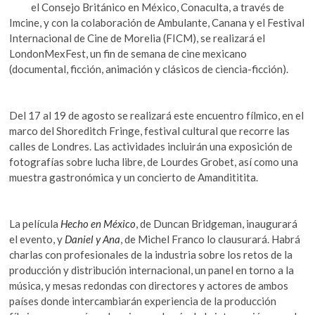
e
itt
at
k
el Consejo Británico en México, Conaculta, a través de
b
er
s
o
Imcine, y con la colaboración de Ambulante, Canana y el Festival
p
Internacional de Cine de Morelia (FICM), se realizará el
o
A
e
LondonMexFest, un fin de semana de cine mexicano
o
p
n
(documental, ficción, animación y clásicos de ciencia-ficción).
k
p
Del 17 al 19 de agosto se realizará este encuentro fílmico, en el
marco del Shoreditch Fringe, festival cultural que recorre las
calles de Londres. Las actividades incluirán una exposición de
fotografías sobre lucha libre, de Lourdes Grobet, así como una
muestra gastronómica y un concierto de Amandititita.
La película
Hecho en México
, de Duncan Bridgeman, inaugurará
el evento, y
Daniel y Ana
, de Michel Franco lo clausurará. Habrá
charlas con profesionales de la industria sobre los retos de la
producción y distribución internacional, un panel en torno a la
música, y mesas redondas con directores y actores de ambos
países donde intercambiarán experiencia de la producción