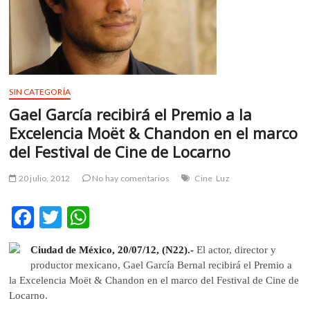
m
v
o
l
g
e
SIN CATEGORÍA
r
Gael García recibirá el Premio a la
s
Excelencia Moët & Chandon en el marco
k
del Festival de Cine de Locarno
o
p
20 julio, 2012
No hay comentarios
Cine
Luz
e
n
v
F
T
W
o
ac
w
h
l
Ciudad de México, 20/07/12, (N22).-
El actor, director y
e
itt
at
g
productor mexicano, Gael García Bernal recibirá el Premio a
e
b
er
s
la Excelencia Moët & Chandon en el marco del Festival de Cine de
r
Locarno.
o
A
s