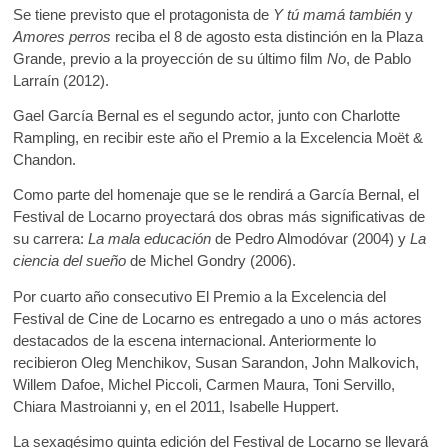
k
Se tiene previsto que el protagonista de
Y tú mamá también
y
o
p
o
Amores perros
reciba el 8 de agosto esta distinción en la Plaza
k
p
p
Grande, previo a la proyección de su último film
No
, de Pablo
e
Larraín (2012).
n
Gael García Bernal es el segundo actor, junto con Charlotte
Rampling, en recibir este año el Premio a la Excelencia Moët &
Chandon.
Como parte del homenaje que se le rendirá a García Bernal, el
Festival de Locarno proyectará dos obras más significativas de
su carrera:
La mala educación
de Pedro Almodóvar (2004) y
La
ciencia del sueño
de Michel Gondry (2006).
Por cuarto año consecutivo El Premio a la Excelencia del
Festival de Cine de Locarno es entregado a uno o más actores
destacados de la escena internacional. Anteriormente lo
recibieron Oleg Menchikov, Susan Sarandon, John Malkovich,
Willem Dafoe, Michel Piccoli, Carmen Maura, Toni Servillo,
Chiara Mastroianni y, en el 2011, Isabelle Huppert.
La sexagésimo quinta edición del Festival de Locarno se llevará