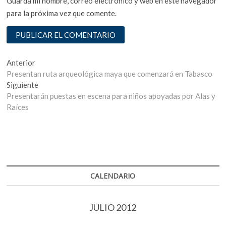
Guarda mi nombre, correo electrónico y web en este navegador
para la próxima vez que comente.
Navegación
Entrada
Anterior
anterior:
Presentan ruta arqueológica maya que comenzará en Tabasco
de
Entrada
Siguiente
entradas
siguiente:
Presentarán puestas en escena para niños apoyadas por Alas y
Raíces
CALENDARIO
JULIO 2012