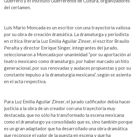
Guerrero y el Instituto Guerrerense de Cultura, organizadores
k
del certamen.
o
p
e
Luis Mario Moncada es un escritor con una trayectoria valiosa
n
por su obra de creación dramática. La dramaturga y periodista
en crítica literaria Luz Emilia Aguilar Zinser, el escritor Braulio
Peralta y director Enrique Singer, integrantes del jurado,
seleccionaron a Moncada por unanimidad “por su aportación al
teatro mexicano como dramaturgo, por haber marcado un hito
generacional, por sus renovadas y audaces propuestas y por su
constante impulso a la dramaturgia mexicana”, según se asienta
en el acta respectiva.
Para Luz Emilia Aguilar Zinser, el jurado calificador debía hacer
justicia a la obra de un creador con una trayectoria muy
destacada, que no sólo ha transformado la escena mexicana
como el dramaturgo ya consolidado que es, sino también porque
es un gran adaptador que ha desarrollado una obra dramática
que reconoce el valor de la puesta en escena y que ha