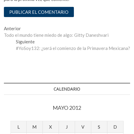
Navegación
Entrada
Anterior
anterior:
Todo el mundo tiene miedo de algo: Gitty Daneshvari
de
Entrada
Siguiente
entradas
siguiente:
#YoSoy132: ¿será el comienzo de la Primavera Mexicana?
CALENDARIO
MAYO 2012
L
M
X
J
V
S
D