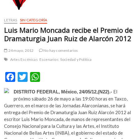
m
v
o
LETRAS
SIN CATEGORÍA
l
Luis Mario Moncada recibe el Premio de
g
Dramaturgia Juan Ruiz de Alarcón 2012
e
r
24 mayo, 2012
No hay comentarios
s
Artes Escénicas
Escenarios
Sociedad y Política
k
o
p
F
T
W
e
ac
w
h
n
El
DISTRITO FEDERAL, México, 24/05/12,(N22).-
e
itt
at
v
próximo sábado 26 de mayo a las 19:00 horas en Taxco,
o
b
er
s
Guerrero, en el marco de las Jornadas Alarconianas, se hará
l
entrega del Premio de Dramaturgia Juan Ruiz Alarcón 2012 al
o
A
g
escritor Luis Mario Moncada, de manos de representantes del
e
o
p
Consejo Nacional para la Cultura y las Artes, el Instituto
r
Nacional de Bellas Artes (INBA), el gobierno del estado de
k
p
s