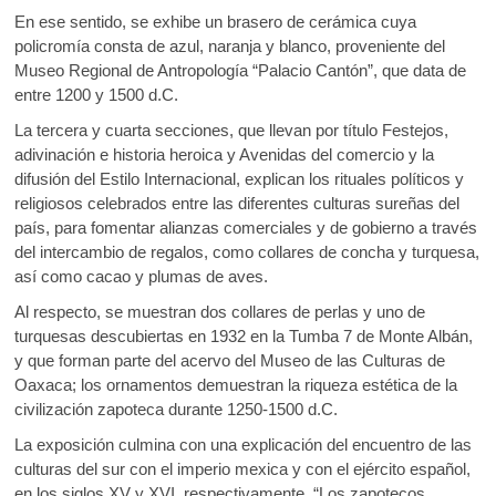
En ese sentido, se exhibe un brasero de cerámica cuya
policromía consta de azul, naranja y blanco, proveniente del
Museo Regional de Antropología “Palacio Cantón”, que data de
entre 1200 y 1500 d.C.
La tercera y cuarta secciones, que llevan por título Festejos,
adivinación e historia heroica y Avenidas del comercio y la
difusión del Estilo Internacional, explican los rituales políticos y
religiosos celebrados entre las diferentes culturas sureñas del
país, para fomentar alianzas comerciales y de gobierno a través
del intercambio de regalos, como collares de concha y turquesa,
así como cacao y plumas de aves.
Al respecto, se muestran dos collares de perlas y uno de
turquesas descubiertas en 1932 en la Tumba 7 de Monte Albán,
y que forman parte del acervo del Museo de las Culturas de
Oaxaca; los ornamentos demuestran la riqueza estética de la
civilización zapoteca durante 1250-1500 d.C.
La exposición culmina con una explicación del encuentro de las
culturas del sur con el imperio mexica y con el ejército español,
en los siglos XV y XVI, respectivamente. “Los zapotecos