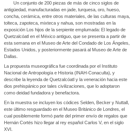
e
itt
at
k
Un conjunto de 200 piezas de más de cinco siglos de
b
er
s
o
antigüedad, manufacturadas en jade, turquesa, oro, hueso,
p
concha, cerámica, entre otros materiales, de las culturas maya,
o
A
e
tolteca, zapoteca, mixteca y nahua, son mostradas en la
o
p
n
exposición Los hijos de la serpiente emplumada: El legado de
Quetzalcóatl en el México antiguo, que se presenta a partir de
k
p
esta semana en el Museo de Arte del Condado de Los Ángeles,
Estados Unidos, y posteriormente pasará al Museo de Arte de
Dallas.
La propuesta museográfica fue coordinada por el Instituto
Nacional de Antropología e Historia (INAH-Conaculta), y
describe la leyenda de Quetzalcóatl y la veneración hacia este
dios prehispánico por tales civilizaciones, que lo adoptaron
como deidad fundadora y benefactora.
En la muestra se incluyen los códices Selden, Becker y Nuttall,
este último resguardado en el Museo Británico de Londres, el
cual posiblemente formó parte del primer envío de regalos que
Hernán Cortés hizo llegar al rey español Carlos V, en el siglo
XVI.