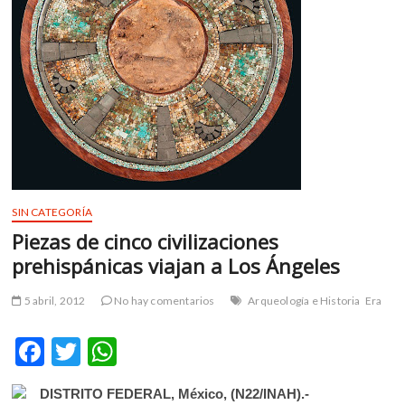
m
v
o
l
g
e
r
s
k
o
SIN CATEGORÍA
p
e
Piezas de cinco civilizaciones
n
prehispánicas viajan a Los Ángeles
v
o
5 abril, 2012
No hay comentarios
Arqueología e Historia
Era
l
g
F
T
W
e
ac
w
h
r
s
DISTRITO FEDERAL, México, (N22/INAH).-