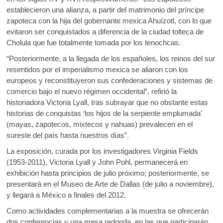
establecieron una alianza, a partir del matrimonio del príncipe
zapoteca con la hija del gobernante mexica Ahuízotl, con lo que
evitaron ser conquistados a diferencia de la ciudad tolteca de
Cholula que fue totalmente tomada por los tenochcas.
“Posteriormente, a la llegada de los españoles, los reinos del sur
resentidos por el imperialismo mexica se aliaron con los
europeos y reconstituyeron sus confederaciones y sistemas de
comercio bajo el nuevo régimen occidental”, refirió la
historiadora Victoria Lyall, tras subrayar que no obstante estas
historias de conquistas ‘los hijos de la serpiente emplumada’
(mayas, zapotecos, mixtecos y nahuas) prevalecen en el
sureste del país hasta nuestros días”.
La exposición, curada por los investigadores Virginia Fields
(1953-2011), Victoria Lyall y John Pohl, permanecerá en
exhibición hasta principios de julio próximo; posteriormente, se
presentará en el Museo de Arte de Dallas (de julio a noviembre),
y llegará a México a finales del 2012.
Como actividades complementarias a la muestra se ofrecerán
dos conferencias y una mesa redonda, en las que participarán