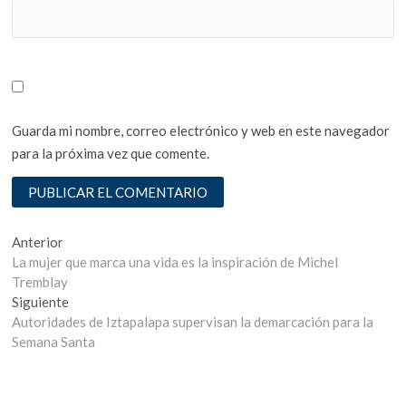
Guarda mi nombre, correo electrónico y web en este navegador
para la próxima vez que comente.
Navegación
Entrada
Anterior
anterior:
La mujer que marca una vida es la inspiración de Michel
de
Tremblay
entradas
Entrada
Siguiente
siguiente:
Autoridades de Iztapalapa supervisan la demarcación para la
Semana Santa