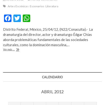
Artes Escénicas
Escenarios
Literatura
F
T
W
ac
w
h
Distrito Federal, México, 25/04/12, (N22/Conaculta).- La
e
itt
at
dramaturgia del director, actor y dramaturgo Édgar Chías
b
er
s
aborda problemáticas fundamentales de las sociedades
culturales, como la dominación masculina,…
o
A
Edgar
Ver más ...
o
p
Chías
presenta
k
p
libro
digital
con
tres
CALENDARIO
de
sus
obras
ABRIL 2012
teatrales