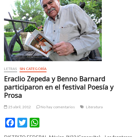
m
v
o
l
g
e
r
s
k
o
LETRAS
SIN CATEGORÍA
p
Eraclio Zepeda y Benno Barnard
e
participaron en el festival Poesía y
n
v
Prosa
o
l
25 abril, 2012
No hay comentarios
Literatura
g
F
T
W
e
r
ac
w
h
s