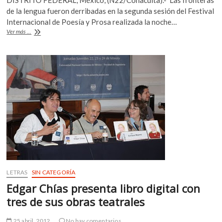
DISTRITO FEDERAL, México, (N22/Conaculta).- Las fronteras
e
itt
at
k
de la lengua fueron derribadas en la segunda sesión del Festival
o
b
er
s
Internacional de Poesía y Prosa realizada la noche…
p
Eraclio
Ver más ...
o
A
e
Zepeda
n
y
o
p
Benno
k
p
Barnard
participaron
en
el
festival
Poesía
y
Prosa
LETRAS
SIN CATEGORÍA
Edgar Chías presenta libro digital con
tres de sus obras teatrales
25 abril, 2012
No hay comentarios