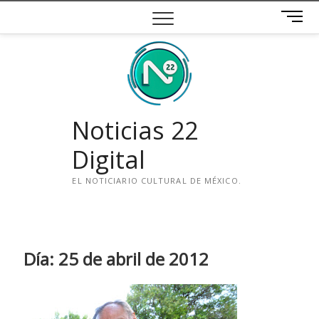
Saltar
B
al
o
contenido
t
ó
n
d
e
Noticias 22
m
e
Digital
n
ú
EL NOTICIARIO CULTURAL DE MÉXICO.
i
n
s
t
Día:
25 de abril de 2012
a
g
r
a