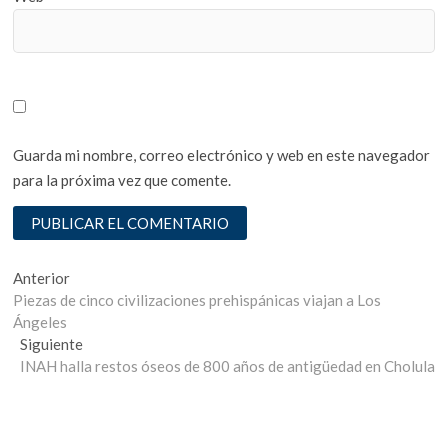
Guarda mi nombre, correo electrónico y web en este navegador
para la próxima vez que comente.
Navegación
Entrada
Anterior
anterior:
Piezas de cinco civilizaciones prehispánicas viajan a Los
de
Ángeles
entradas
Entrada
Siguiente
siguiente:
INAH halla restos óseos de 800 años de antigüedad en Cholula