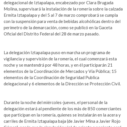
k
delegacional de Iztapalapa, encabezado por Clara Brugada
o
A
o
Molina, supervisará la instalación de la romería sobre la calzada
o
p
p
Ermita Iztapalapa y del 5 al 7 de marzo comprobará se cumpla
e
con la suspensión para venta de bebidas alcohólicas dentro del
k
p
n
perímetro de la demarcación, como se publicó en la Gaceta
Oficial del Distrito Federal del 28 de marzo pasado.
La delegación Iztapalapa puso en marcha un programa de
vigilancia y supervisión de la romería, el cual comenzará esta
noche y se mantendrá por 48 horas, y en él participarán 21
elementos de la Coordinación de Mercados y Vía Pública; 15
elementos de la Coordinación de Seguridad Publica
delegacional y 6 elementos de la Dirección se Protección Civil.
Durante la noche del miércoles-jueves, el personal de la
delegación estará al pendiente de los más de 850 comerciantes
que participan en la romería, quienes se instalarán en la acera y
carriles de Ermita Iztapalapa baja (de Javier Mina a Javier Rojo