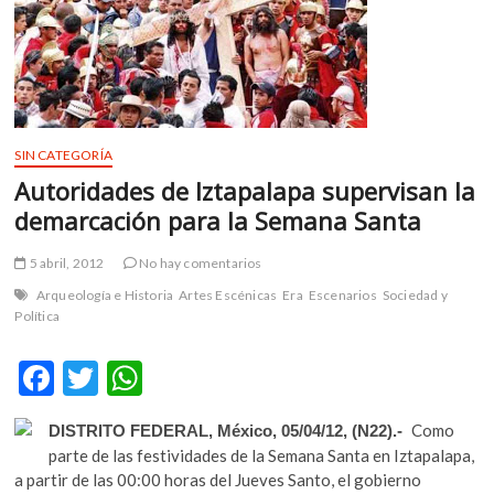
m
v
o
l
g
e
SIN CATEGORÍA
r
Autoridades de Iztapalapa supervisan la
s
k
demarcación para la Semana Santa
o
p
5 abril, 2012
No hay comentarios
e
Arqueología e Historia
Artes Escénicas
Era
Escenarios
Sociedad y
n
Política
v
o
F
T
W
l
ac
w
h
g
Como
e
DISTRITO FEDERAL, México, 05/04/12, (N22).-
e
itt
at
r
parte de las festividades de la Semana Santa en Iztapalapa,
b
er
s
s
a partir de las 00:00 horas del Jueves Santo, el gobierno