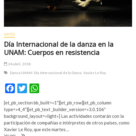
ARTES
Día Internacional de la danza en la
UNAM: Cuerpos en resistencia
24 abril, 2018
Danza UNAM
Día Internacional de la Danza
Xavier Le Roy
F
T
W
ac
w
h
[et_pb_section bb_built=»1″][et_pb_row][et_pb_column
e
itt
at
type=»4_4″][et_pb_text _builder_version=»3.0.106″
b
er
s
background_layout=»light»] Las actividades contarán con la
participación de compañías e intérpretes de otros países, como
o
A
Xavier Le Roy, que este martes…
Día
Ver más ...