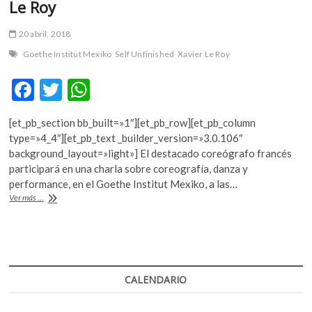
Le Roy
20 abril, 2018
Goethe Institut Mexiko
Self Unfinished
Xavier Le Roy
F
T
W
ac
w
h
[et_pb_section bb_built=»1″][et_pb_row][et_pb_column
e
itt
at
type=»4_4″][et_pb_text _builder_version=»3.0.106″
b
er
s
background_layout=»light»] El destacado coreógrafo francés
participará en una charla sobre coreografía, danza y
o
A
performance, en el Goethe Institut Mexiko, a las…
o
p
Conversatorio
Ver más ...
con
k
p
el
coreógrafo
Xavier
Le
Roy
CALENDARIO