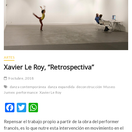
m
v
o
l
g
e
r
s
k
ARTES
o
Xavier Le Roy, “Retrospectiva”
p
e
9 octubre, 2018
n
danza contemporánea
danza expandida
deconstrucción
Museo
v
Jumex
performance
Xavier Le Roy
o
l
F
T
W
g
ac
w
h
e
Repensar el trabajo propio a partir de la obra del performer
r
e
itt
at
francés, es lo que nutre esta intervención en movimiento en el
s