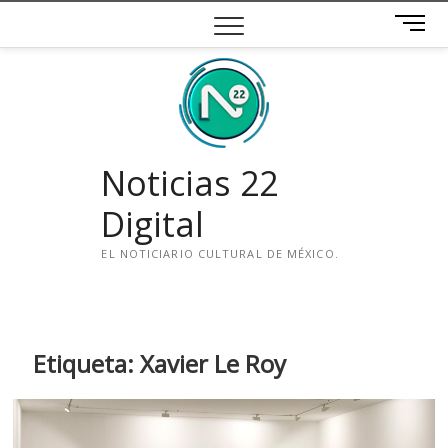
Saltar
B
al
o
contenido
t
ó
n
d
e
Noticias 22
m
e
Digital
n
ú
EL NOTICIARIO CULTURAL DE MÉXICO.
i
n
s
t
Etiqueta:
Xavier Le Roy
a
g
r
a