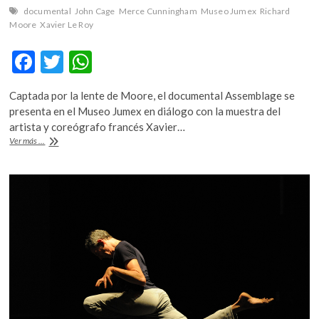
documental
John Cage
Merce Cunningham
Museo Jumex
Richard
Moore
Xavier Le Roy
F
T
W
ac
w
h
Captada por la lente de Moore, el documental Assemblage se
e
itt
at
presenta en el Museo Jumex en diálogo con la muestra del
b
er
s
artista y coreógrafo francés Xavier…
Cunningham,
Ver más ...
o
A
Moore
y
o
p
Cage:
k
p
un
collage
psicodélico