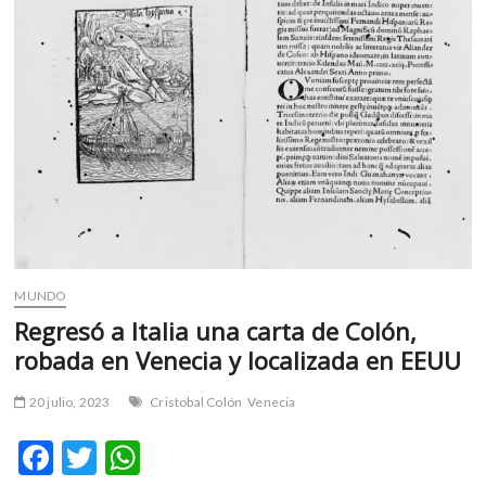
m
v
o
l
g
e
r
s
k
o
p
e
MUNDO
n
Regresó a Italia una carta de Colón,
v
o
robada en Venecia y localizada en EEUU
l
g
20 julio, 2023
Cristobal Colón
Venecia
e
F
T
W
r
s