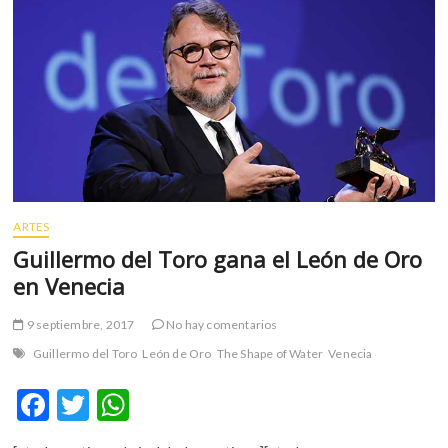
de
k
p
Orson
Welles,
a
Netflix
ARTES
Guillermo del Toro gana el León de Oro
en Venecia
9 septiembre, 2017
No hay comentarios
Guillermo del Toro
León de Oro
The Shape of Water
Venecia
F
T
W
ac
w
h