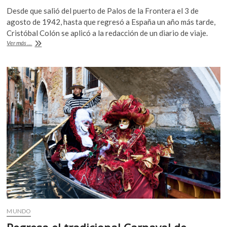
ac
w
h
k
Desde que salió del puerto de Palos de la Frontera el 3 de
e
itt
at
o
agosto de 1942, hasta que regresó a España un año más tarde,
p
b
er
s
Cristóbal Colón se aplicó a la redacción de un diario de viaje.
e
Regresó
Ver más ...
o
A
n
a
Italia
o
p
una
k
p
carta
de
Colón,
robada
en
Venecia
y
localizada
en
EEUU
MUNDO