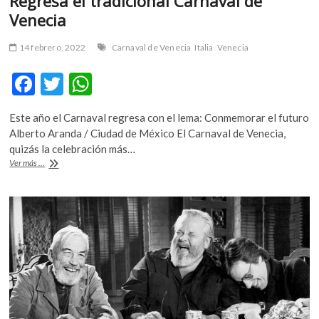
Regresa el tradicional Carnaval de
Venecia
14 febrero, 2022
Carnaval de Venecia
Italia
Venecia
F
T
W
ac
w
h
Este año el Carnaval regresa con el lema: Conmemorar el futuro
e
itt
at
Alberto Aranda / Ciudad de México El Carnaval de Venecia,
b
er
s
quizás la celebración más…
Regresa
Ver más ...
o
A
el
tradicional
o
p
Carnaval
k
p
de
Venecia