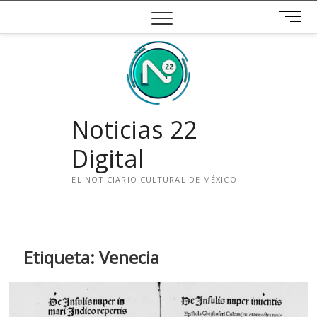
Saltar
B
al
o
contenido
t
ó
n
d
e
Noticias 22
m
e
Digital
n
ú
EL NOTICIARIO CULTURAL DE MÉXICO.
i
n
s
t
Etiqueta:
Venecia
a
g
r
a