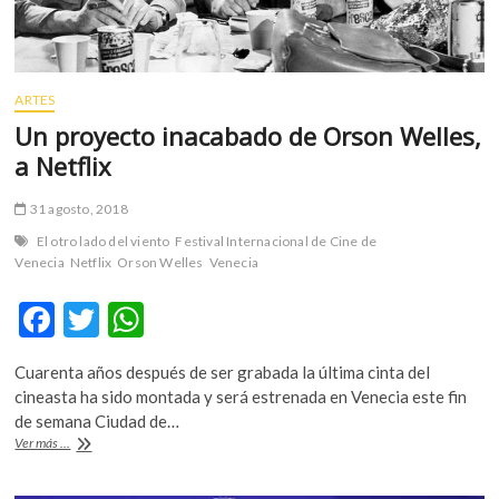
ARTES
Un proyecto inacabado de Orson Welles,
a Netflix
31 agosto, 2018
El otro lado del viento
Festival Internacional de Cine de
Venecia
Netflix
Orson Welles
Venecia
F
T
W
ac
w
h
Cuarenta años después de ser grabada la última cinta del
e
itt
at
cineasta ha sido montada y será estrenada en Venecia este fin
b
er
s
de semana Ciudad de…
Un
Ver más ...
o
A
proyecto
inacabado
o
p