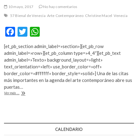
10 mayo, 2017
No hay comentarios
57 Bienal de Venecia
Arte Contemporáneo
Christine Macel
Venecia
F
T
W
ac
w
h
[et_pb_section admin_label=»section»][et_pb_row
e
itt
at
admin_label=»row»][et_pb_column type=»4_4″][et_pb_text
b
er
s
admin_label=»Texto» background_layout=»light»
text_orientation=»left» use_border_color=»off»
o
A
border_color=»#ffffff» border_style=»solid»] Una de las citas
o
p
más importantes en la agenda del arte contemporáneo abre sus
puertas…
k
p
Apunto
Ver más ...
de
arrancar
la
57
Bienal
de
CALENDARIO
Venecia