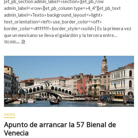
[et_pb_section admin_label=»section»][et_pb_row
e
itt
at
admin_label=»row»][et_pb_column type=»4_4″][et_pb_text
b
er
s
admin_label=»Texto» background_layout=»light»
text_orientation=»left» use_border_color=»off»
o
A
border_color=»#ffffff» border_style=»solid»] Es la primera vez
o
p
que un mexicano se lleva el galardón y la tercera entre…
Guillermo
Ver más ...
k
p
del
Toro
gana
el
León
de
Oro
en
Venecia
ARTES
Apunto de arrancar la 57 Bienal de
Venecia