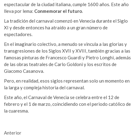
o
A
k
espectacular de la ciudad italiana, cumple 1600 años. Este año
o
p
o
lleva por lema:
Conmemorar el futuro
.
p
k
p
La tradición del carnaval comenzó en Venecia durante el Siglo
e
XI y desde entonces ha atraído a un gran número de
n
espectadores.
En el imaginario colectivo, a menudo se vincula a las glorias y
transgresiones de los Siglos XVII y XVIII, también gracias a las
famosas pinturas de Francesco Guardi y Pietro Longhi, además
de las obras teatrales de Carlo Goldoni y los escritos de
Giacomo Casanova.
Pero, en realidad, esos siglos representan solo un momento en
la larga y compleja historia del carnaval.
Este año, el Carnaval de Venecia se celebra entre el 12 de
febrero y el 1 de marzo, coincidiendo con el periodo católico de
la cuaresma.
Navegación
Entrada
Anterior