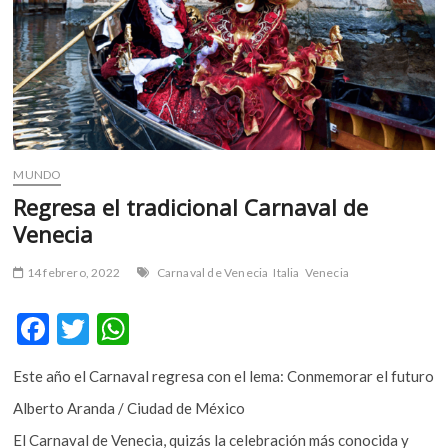
m
v
o
l
g
e
r
s
MUNDO
k
Regresa el tradicional Carnaval de
o
Venecia
p
e
14 febrero, 2022
Carnaval de Venecia
Italia
Venecia
n
v
F
T
W
o
l
ac
w
h
g
Este año el Carnaval regresa con el lema: Conmemorar el futuro
e
itt
at
e
Alberto Aranda / Ciudad de México
r
b
er
s
s
El Carnaval de Venecia, quizás la celebración más conocida y