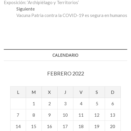
anterior:
Exposición: ‘Archipiélago y Territorios’
de
Entrada
Siguiente
entradas
siguiente:
Vacuna Patria contra la COVID-19 es segura en humanos
CALENDARIO
FEBRERO 2022
L
M
X
J
V
S
D
1
2
3
4
5
6
7
8
9
10
11
12
13
14
15
16
17
18
19
20