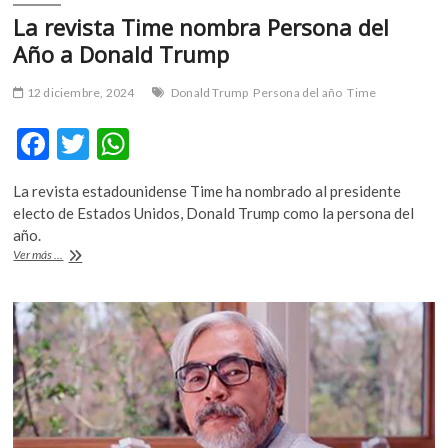
La revista Time nombra Persona del
Año a Donald Trump
12 diciembre, 2024
Donald Trump
Persona del año
Time
F
T
W
ac
w
h
La revista estadounidense Time ha nombrado al presidente
e
itt
at
electo de Estados Unidos, Donald Trump como la persona del
b
er
s
año.
La
Ver más ...
o
A
revista
Time
o
p
nombra
k
p
Persona
del
Año
a
Donald
Trump