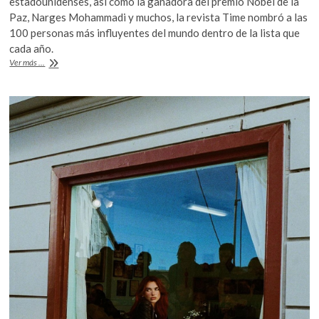
estadounidenses, así como la ganadora del premio Nobel de la
b
er
s
Paz, Narges Mohammadi y muchos, la revista Time nombró a las
100 personas más influyentes del mundo dentro de la lista que
o
A
cada año.
o
p
TIME
Ver más ...
revela
k
p
lista
de
las
100
personas
más
influyentes
del
mundo