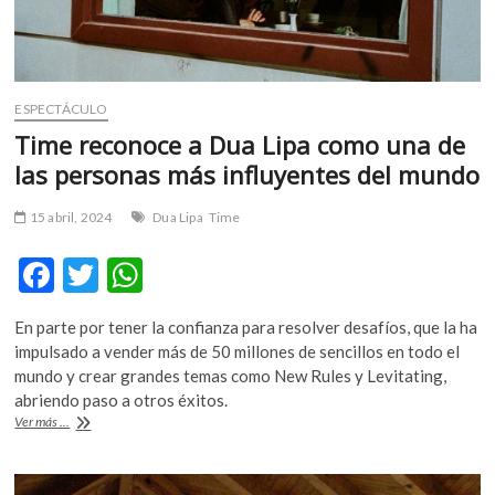
ESPECTÁCULO
Time reconoce a Dua Lipa como una de
las personas más influyentes del mundo
15 abril, 2024
Dua Lipa
Time
F
T
W
ac
w
h
En parte por tener la confianza para resolver desafíos, que la ha
e
itt
at
impulsado a vender más de 50 millones de sencillos en todo el
b
er
s
mundo y crear grandes temas como New Rules y Levitating,
abriendo paso a otros éxitos.
o
A
Time
Ver más ...
o
p
reconoce
a
k
p
Dua