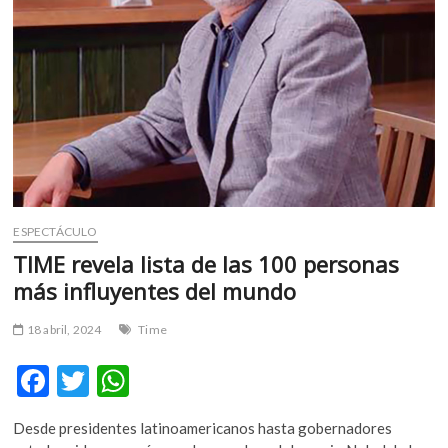
ESPECTÁCULO
TIME revela lista de las 100 personas
más influyentes del mundo
18 abril, 2024
Time
F
T
W
ac
w
h
Desde presidentes latinoamericanos hasta gobernadores
e
itt
at