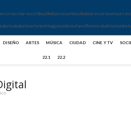
 escort
avcılar escort
beylikdüzü escort
beylikdüzü escort
esenyurt es
mabet
yakabet
masterbetting
pusulabet
ofansifbet
norabahis
nisanbet
DISEÑO
ARTES
MÚSICA
CIUDAD
CINE Y TV
SOCI
22.1
22.2
igital
ICO.