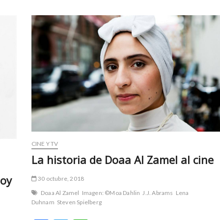
CINE Y TV
La historia de Doaa Al Zamel al cine
hoy
30 octubre, 2018
Doaa Al Zamel
Imagen: ©Moa Dahlin
J.J. Abrams
Lena
Duhnam
Steven Spielberg