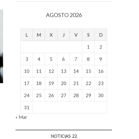
v
o
AGOSTO 2026
l
g
e
L
M
X
J
V
S
D
r
s
1
2
k
o
3
4
5
6
7
8
9
p
10
11
12
13
14
15
16
e
n
17
18
19
20
21
22
23
v
o
24
25
26
27
28
29
30
l
g
31
e
« Mar
r
s
k
NOTICIAS 22