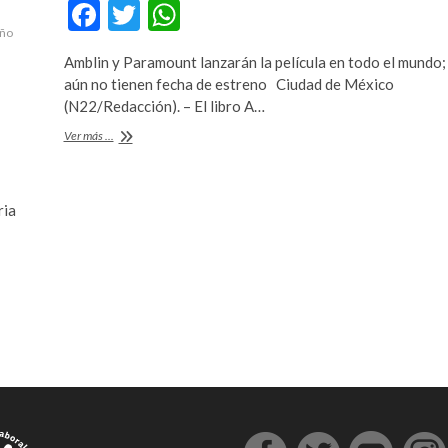
F
T
W
iño
ac
w
h
Amblin y Paramount lanzarán la película en todo el mundo;
e
itt
at
aún no tienen fecha de estreno Ciudad de México
b
er
s
(N22/Redacción). – El libro A…
o
A
La
Ver más ...
historia
o
p
de
Doaa
k
p
Al
ria
Zamel
al
cine