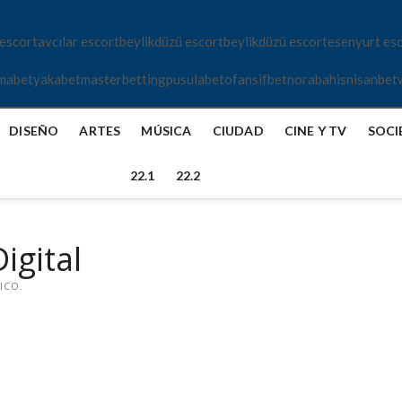
 escort
avcılar escort
beylikdüzü escort
beylikdüzü escort
esenyurt es
mabet
yakabet
masterbetting
pusulabet
ofansifbet
norabahis
nisanbet
DISEÑO
ARTES
MÚSICA
CIUDAD
CINE Y TV
SOCI
22.1
22.2
igital
ICO.