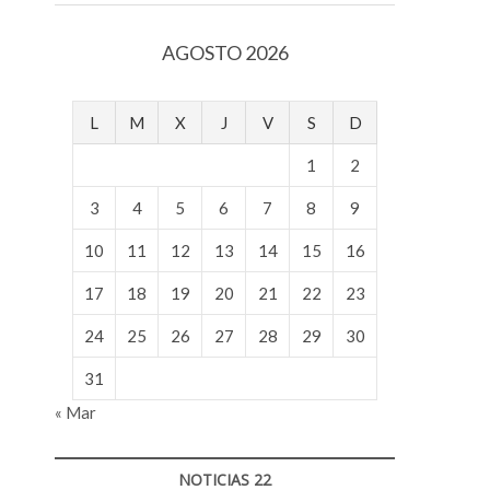
v
o
AGOSTO 2026
l
g
e
L
M
X
J
V
S
D
r
s
1
2
k
o
3
4
5
6
7
8
9
p
10
11
12
13
14
15
16
e
n
17
18
19
20
21
22
23
v
o
24
25
26
27
28
29
30
l
g
31
e
« Mar
r
s
k
NOTICIAS 22