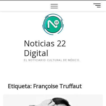
Saltar
B
al
o
contenido
t
ó
n
d
e
Noticias 22
m
e
Digital
n
ú
EL NOTICIARIO CULTURAL DE MÉXICO.
i
n
s
t
Etiqueta:
Françoise Truffaut
a
g
r
a