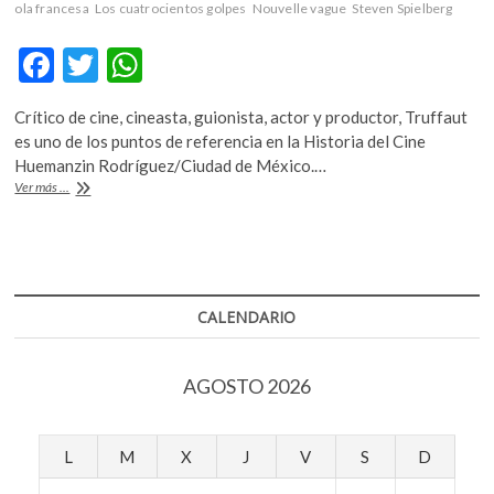
ola francesa
Los cuatrocientos golpes
Nouvelle vague
Steven Spielberg
k
o
F
T
W
p
e
ac
w
h
n
Crítico de cine, cineasta, guionista, actor y productor, Truffaut
e
itt
at
es uno de los puntos de referencia en la Historia del Cine
b
er
s
Huemanzin Rodríguez/Ciudad de México.…
Françoise
Ver más ...
o
A
Truffaut,
el
o
p
director
k
p
más
litrerario
de
CALENDARIO
la
«Nouvelle
vague»,
AGOSTO 2026
hoy
cumpliría
90
años
L
M
X
J
V
S
D