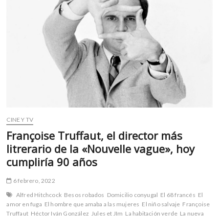
m
v
o
l
g
e
r
s
k
o
p
CINE Y TV
e
Françoise Truffaut, el director más
n
litrerario de la «Nouvelle vague», hoy
v
cumpliría 90 años
o
l
g
6 febrero, 2022
e
Alfred Hitchcock
Besos robados
Domicilio conyugal
El 68 francés
El
r
amor en fuga
El hombre que amaba a las mujeres
El niño salvaje
Françoise
s
Truffaut
Héctor Iván González
Jules et JIm
La habitación verde
La nueva