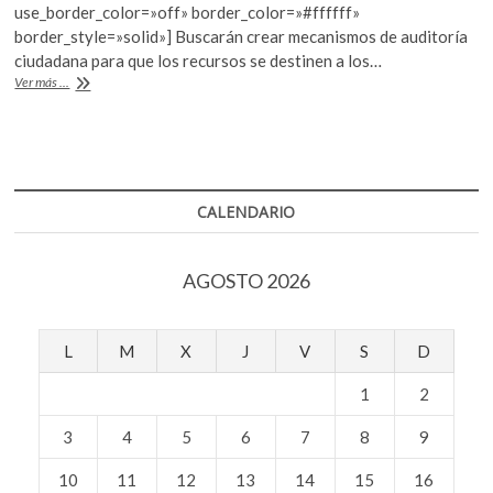
o
A
use_border_color=»off» border_color=»#ffffff»
o
p
border_style=»solid»] Buscarán crear mecanismos de auditoría
ciudadana para que los recursos se destinen a los…
k
p
El
Ver más ...
INE
estudia
cómo
dar
al
desastre
CALENDARIO
las
prerrogativas
de
AGOSTO 2026
partidos
L
M
X
J
V
S
D
1
2
3
4
5
6
7
8
9
10
11
12
13
14
15
16