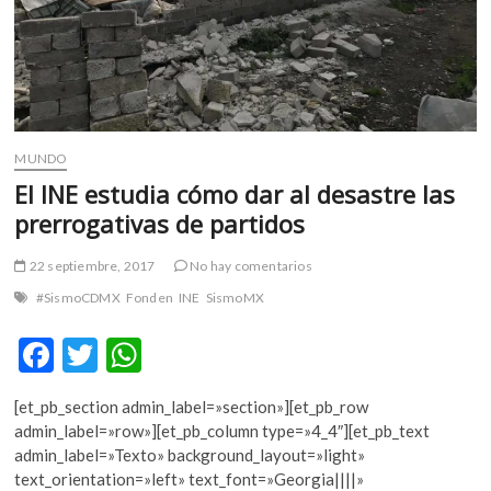
MUNDO
El INE estudia cómo dar al desastre las
prerrogativas de partidos
22 septiembre, 2017
No hay comentarios
#SismoCDMX
Fonden
INE
SismoMX
F
T
W
ac
w
h
[et_pb_section admin_label=»section»][et_pb_row
e
itt
at
admin_label=»row»][et_pb_column type=»4_4″][et_pb_text
b
er
s
admin_label=»Texto» background_layout=»light»
text_orientation=»left» text_font=»Georgia||||»