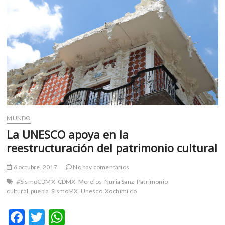
m
v
o
l
g
e
r
s
k
o
MUNDO
p
e
La UNESCO apoya en la
n
reestructuración del patrimonio cultural
v
o
6 octubre, 2017
No hay comentarios
l
#SismoCDMX
CDMX
Morelos
Nuria Sanz
Patrimonio
g
cultural
puebla
SismoMX
Unesco
Xochimilco
e
r
F
T
W
s