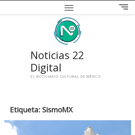
Saltar
B
al
o
contenido
t
ó
n
d
e
Noticias 22
m
e
Digital
n
ú
EL NOTICIARIO CULTURAL DE MÉXICO.
i
n
s
t
Etiqueta:
SismoMX
a
g
r
a