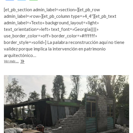
ac
w
h
k
o
[et_pb_section admin_label=»section»][et_pb_row
e
itt
at
p
admin_label=»row»][et_pb_column type=»4_4″][et_pb_text
b
er
s
e
admin_label=»Texto» background_layout=»light»
n
text_orientation=»left» text_font=»Georgia||||»
o
A
use_border_color=»off» border_color=»#ffffff»
o
p
border_style=»solid»] La palabra reconstrucción aquí no tiene
validez porque implica la intervención en patrimonio
k
p
arquitectónico…
La
Ver más ...
UNESCO
apoya
en
la
reestructuración
del
patrimonio
cultural