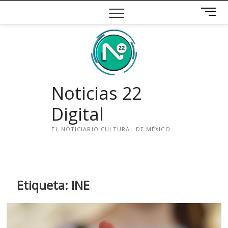
Saltar
B
al
o
contenido
t
ó
n
d
e
Noticias 22
m
e
Digital
n
ú
EL NOTICIARIO CULTURAL DE MÉXICO.
i
n
s
t
Etiqueta:
INE
a
g
r
a