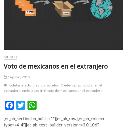
democracia”
MUNDO
Voto de mexicanos en el extranjero
14 junio, 2018
boletas electorales
consulados
Credencial para votar en el
extranjero
embajadas
INE
voto de mexicanos en el extranjero
F
T
W
ac
w
h
[et_pb_section bb_built=»1″][et_pb_row][et_pb_column
e
itt
at
type=»4_4″][et_pb_text _builder_version=»3.0.106″