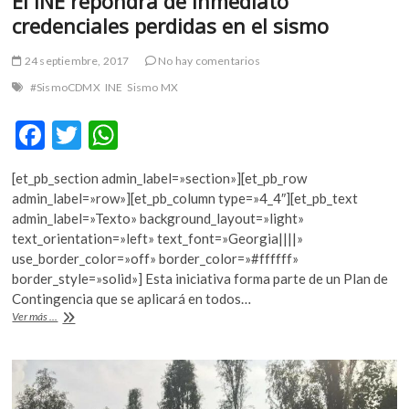
El INE repondrá de inmediato
credenciales perdidas en el sismo
24 septiembre, 2017
No hay comentarios
#SismoCDMX
INE
Sismo MX
F
T
W
ac
w
h
[et_pb_section admin_label=»section»][et_pb_row
e
itt
at
admin_label=»row»][et_pb_column type=»4_4″][et_pb_text
b
er
s
admin_label=»Texto» background_layout=»light»
text_orientation=»left» text_font=»Georgia||||»
o
A
use_border_color=»off» border_color=»#ffffff»
o
p
border_style=»solid»] Esta iniciativa forma parte de un Plan de
Contingencia que se aplicará en todos…
k
p
El
Ver más ...
INE
repondrá
de
inmediato
credenciales