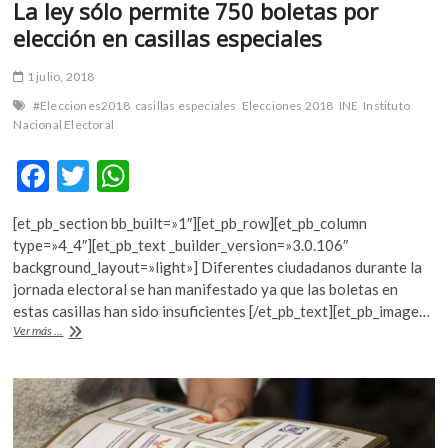
La ley sólo permite 750 boletas por
elección en casillas especiales
1 julio, 2018
#Elecciones2018
casillas especiales
Elecciones 2018
INE
Instituto
Nacional Electoral
F
T
W
ac
w
h
[et_pb_section bb_built=»1″][et_pb_row][et_pb_column
e
itt
at
type=»4_4″][et_pb_text _builder_version=»3.0.106″
b
er
s
background_layout=»light»] Diferentes ciudadanos durante la
jornada electoral se han manifestado ya que las boletas en
o
A
estas casillas han sido insuficientes [/et_pb_text][et_pb_image…
o
p
La
Ver más ...
ley
k
p
sólo
permite
750
boletas
por