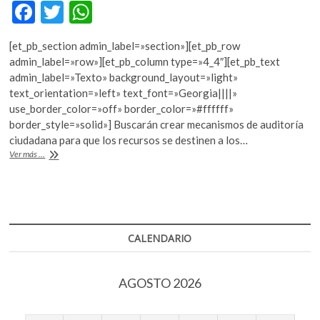
F
T
W
ac
w
h
[et_pb_section admin_label=»section»][et_pb_row
e
itt
at
admin_label=»row»][et_pb_column type=»4_4″][et_pb_text
b
er
s
admin_label=»Texto» background_layout=»light»
text_orientation=»left» text_font=»Georgia||||»
o
A
use_border_color=»off» border_color=»#ffffff»
o
p
border_style=»solid»] Buscarán crear mecanismos de auditoría
ciudadana para que los recursos se destinen a los…
k
p
El
Ver más ...
INE
estudia
cómo
dar
al
desastre
CALENDARIO
las
prerrogativas
de
AGOSTO 2026
partidos