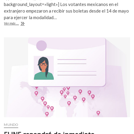
b
er
s
background_layout=»light»] Los votantes mexicanos en el
extranjero empezaron a recibir sus boletas desde el 14 de mayo
o
A
para ejercer la modalidad…
o
p
Voto
Ver más ...
de
k
p
mexicanos
en
el
extranjero
MUNDO