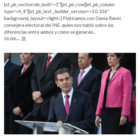
[et_pb_section bb_built=»1″][et_pb_row][et_pb_column
e
itt
at
type=»4_4″][et_pb_text _builder_version=»3.0.106″
b
er
s
background_layout=»light»] Platicamos con Dania Ravel,
consejera electoral del INE, quien nos habló sobre las
o
A
diferencias entre ambos y cómo se generan…
o
p
¿Sabes
Ver más ...
qué
k
p
es
el
PREP
y
qué
es
el
Conteo
Rápido?