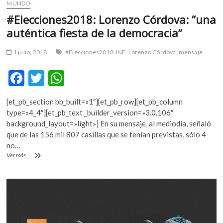
MUNDO
#Elecciones2018: Lorenzo Córdova: “una
auténtica fiesta de la democracia”
1 julio, 2018
#Elecciones2018
INE
Lorenzo Córdova
mensaje
F
T
W
ac
w
h
[et_pb_section bb_built=»1″][et_pb_row][et_pb_column
e
itt
at
type=»4_4″][et_pb_text _builder_version=»3.0.106″
b
er
s
background_layout=»light»] En su mensaje, al mediodía, señaló
que de las 156 mil 807 casillas que se tenían previstas, sólo 4
o
A
no…
o
p
#Elecciones2018:
Ver más ...
Lorenzo
k
p
Córdova:
“una
auténtica
fiesta
de
la