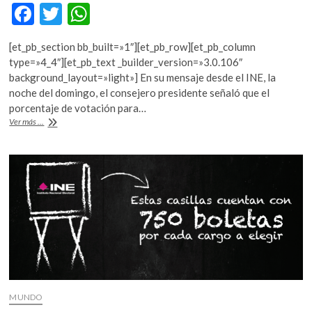
F
T
W
ac
w
h
[et_pb_section bb_built=»1″][et_pb_row][et_pb_column
e
itt
at
type=»4_4″][et_pb_text _builder_version=»3.0.106″
b
er
s
background_layout=»light»] En su mensaje desde el INE, la
noche del domingo, el consejero presidente señaló que el
o
A
porcentaje de votación para…
o
p
AMLO,
Ver más ...
con
k
p
un
53:57%
de
la
votación:
PREP
(10:02)
MUNDO