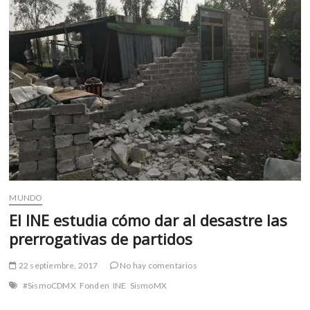
perdidas
en
el
sismo
MUNDO
El INE estudia cómo dar al desastre las
prerrogativas de partidos
22 septiembre, 2017
No hay comentarios
#SismoCDMX
Fonden
INE
SismoMX