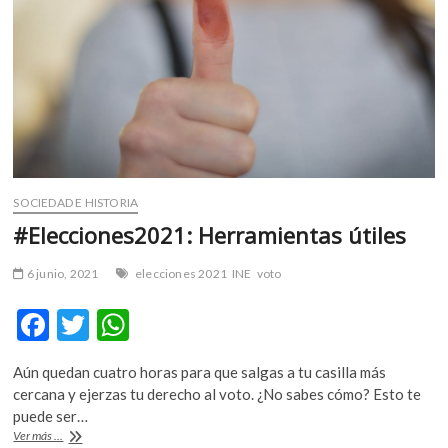
m
v
o
l
g
e
r
s
k
SOCIEDAD E HISTORIA
o
#Elecciones2021: Herramientas útiles
p
e
6 junio, 2021
elecciones 2021
INE
voto
n
v
F
T
W
o
ac
w
h
l
g
Aún quedan cuatro horas para que salgas a tu casilla más
e
itt
at
e
cercana y ejerzas tu derecho al voto. ¿No sabes cómo? Esto te
b
er
s
r
puede ser…
s
#Elecciones2021:
Ver más ...