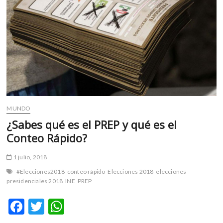
elección
en
casillas
especiales
MUNDO
¿Sabes qué es el PREP y qué es el
Conteo Rápido?
1 julio, 2018
#Elecciones2018
conteo rápido
Elecciones 2018
elecciones
presidenciales 2018
INE
PREP
F
T
W
ac
w
h