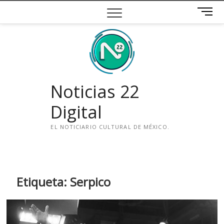
Saltar
B
al
o
contenido
t
ó
n
d
e
Noticias 22
m
e
Digital
n
ú
EL NOTICIARIO CULTURAL DE MÉXICO.
i
n
s
t
Etiqueta:
Serpico
a
g
r
a