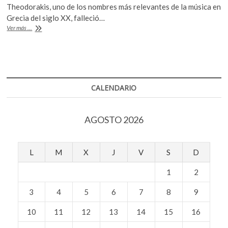
e
itt
at
k
Theodorakis, uno de los nombres más relevantes de la música en
b
er
s
o
Grecia del siglo XX, falleció…
p
Fallece
Ver más ...
o
A
el
e
compositor
o
p
n
griego
k
p
Mikis
Theodorakis
CALENDARIO
AGOSTO 2026
L
M
X
J
V
S
D
1
2
3
4
5
6
7
8
9
10
11
12
13
14
15
16