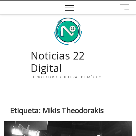
Saltar
B
al
o
contenido
t
ó
n
d
e
Noticias 22
m
e
Digital
n
ú
EL NOTICIARIO CULTURAL DE MÉXICO.
i
n
s
t
Etiqueta:
Mikis Theodorakis
a
g
r
a