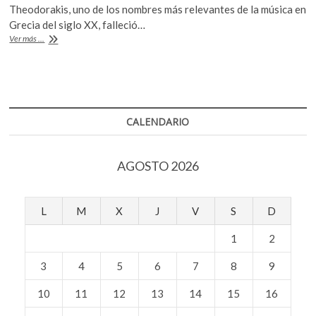
e
itt
at
k
Theodorakis, uno de los nombres más relevantes de la música en
b
er
s
o
Grecia del siglo XX, falleció…
p
Fallece
Ver más ...
o
A
el
e
compositor
o
p
n
griego
k
p
Mikis
Theodorakis
CALENDARIO
AGOSTO 2026
L
M
X
J
V
S
D
1
2
3
4
5
6
7
8
9
10
11
12
13
14
15
16