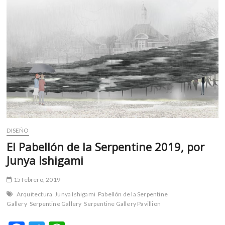
m
v
o
l
g
e
r
s
k
o
p
e
DISEÑO
n
El Pabellón de la Serpentine 2019, por
v
Junya Ishigami
o
l
15 febrero, 2019
g
Arquitectura
Junya Ishigami
Pabellón de la Serpentine
e
Gallery
Serpentine Gallery
Serpentine Gallery Pavillion
r
s