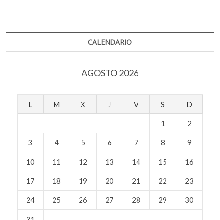
y
el
Pabellón
de
la
CALENDARIO
Serpentine
Gallery
AGOSTO 2026
L
M
X
J
V
S
D
1
2
3
4
5
6
7
8
9
10
11
12
13
14
15
16
17
18
19
20
21
22
23
24
25
26
27
28
29
30
31