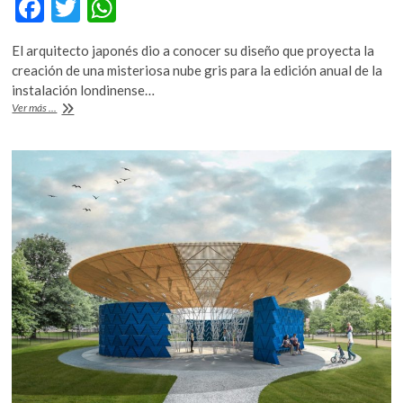
F
T
W
k
ac
w
h
o
p
El arquitecto japonés dio a conocer su diseño que proyecta la
e
itt
at
e
creación de una misteriosa nube gris para la edición anual de la
b
er
s
n
instalación londinense…
El
Ver más ...
o
A
Pabellón
de
o
p
la
k
p
Serpentine
2019,
por
Junya
Ishigami