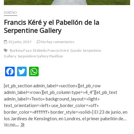
DISEÑO
Francis Kéré y el Pabellón de la
Serpentine Gallery
15 junio, 2017
No hay comentarios
Burkina Faso
Diébédo Francis Kéré
Gando
Serpentine
Gallery
Serpentine Gallery Pavillion
F
T
W
ac
w
h
[et_pb_section admin_label=»section»][et_pb_row
e
itt
at
admin_label=»row»][et_pb_column type=»4_4″][et_pb_text
b
er
s
admin_label=»Texto» background_layout=»light»
text_orientation=»left» use_border_color=»off»
o
A
border_color=»#ffffff» border_style=»solid»] El 23 de junio, en
o
p
los Jardines de Kensington, en Londres, el primer pabellón de…
Francis
Ver más ...
k
p
Kéré