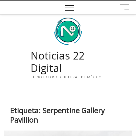
Saltar
B
al
o
contenido
t
ó
n
d
e
Noticias 22
m
e
Digital
n
ú
EL NOTICIARIO CULTURAL DE MÉXICO.
i
n
s
t
Etiqueta:
Serpentine Gallery
a
Pavillion
g
r
a