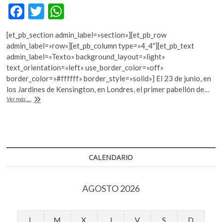
k
F
T
W
o
ac
w
h
p
[et_pb_section admin_label=»section»][et_pb_row
e
e
itt
at
admin_label=»row»][et_pb_column type=»4_4″][et_pb_text
n
b
er
s
admin_label=»Texto» background_layout=»light»
text_orientation=»left» use_border_color=»off»
o
A
border_color=»#ffffff» border_style=»solid»] El 23 de junio, en
o
p
los Jardines de Kensington, en Londres, el primer pabellón de…
Francis
Ver más ...
k
p
Kéré
y
el
Pabellón
de
la
CALENDARIO
Serpentine
Gallery
AGOSTO 2026
L
M
X
J
V
S
D