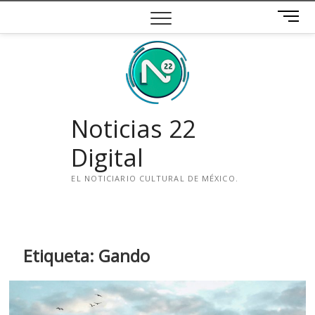
Saltar
B
al
o
contenido
t
ó
n
d
e
Noticias 22
m
e
Digital
n
ú
EL NOTICIARIO CULTURAL DE MÉXICO.
i
n
s
t
Etiqueta:
Gando
a
g
r
a