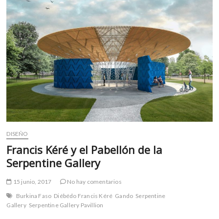
m
v
o
l
g
e
r
s
k
o
p
e
DISEÑO
n
Francis Kéré y el Pabellón de la
v
o
Serpentine Gallery
l
g
15 junio, 2017
No hay comentarios
e
Burkina Faso
Diébédo Francis Kéré
Gando
Serpentine
r
Gallery
Serpentine Gallery Pavillion
s