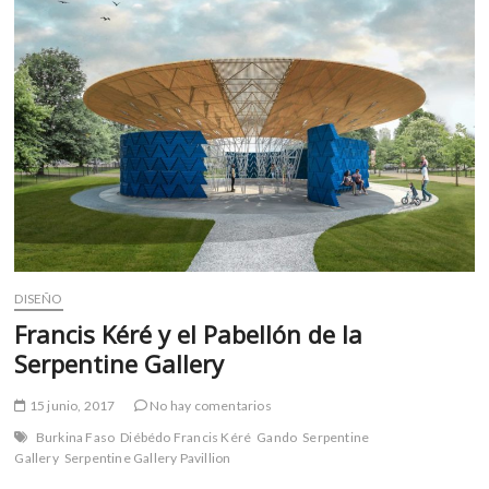
m
v
o
l
g
e
r
s
k
o
p
e
DISEÑO
n
Francis Kéré y el Pabellón de la
v
o
Serpentine Gallery
l
g
15 junio, 2017
No hay comentarios
e
Burkina Faso
Diébédo Francis Kéré
Gando
Serpentine
r
Gallery
Serpentine Gallery Pavillion
s