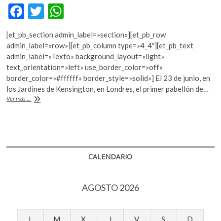
k
F
T
W
o
ac
w
h
p
[et_pb_section admin_label=»section»][et_pb_row
e
e
itt
at
admin_label=»row»][et_pb_column type=»4_4″][et_pb_text
n
b
er
s
admin_label=»Texto» background_layout=»light»
text_orientation=»left» use_border_color=»off»
o
A
border_color=»#ffffff» border_style=»solid»] El 23 de junio, en
o
p
los Jardines de Kensington, en Londres, el primer pabellón de…
Francis
Ver más ...
k
p
Kéré
y
el
Pabellón
de
la
CALENDARIO
Serpentine
Gallery
AGOSTO 2026
L
M
X
J
V
S
D