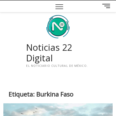
Saltar
B
al
o
contenido
t
ó
n
d
e
Noticias 22
m
e
Digital
n
ú
EL NOTICIARIO CULTURAL DE MÉXICO.
i
n
s
t
Etiqueta:
Burkina Faso
a
g
r
a