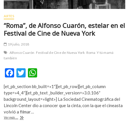
ARTES
“Roma”, de Alfonso Cuarón, estelar en el
Festival de Cine de Nueva York
19 julio, 2018
Alfonso Cuarón
Festival de Cine de Nueva York
Roma
Y tú mamá
también
F
T
W
ac
w
h
[et_pb_section bb_built=»1″][et_pb_row][et_pb_column
e
itt
at
type=»4_4″][et_pb_text _builder_version=»3.0.106″
b
er
s
background_layout=»light»] La Sociedad Cinematográfica del
Lincoln Center dio a conocer que la cinta, con la que el cineasta
o
A
volvió a filmar…
o
p
“Roma”,
Ver más ...
de
k
p
Alfonso