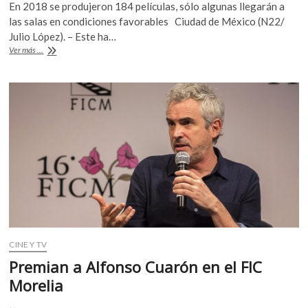
k
En 2018 se produjeron 184 películas, sólo algunas llegarán a
e
itt
at
o
las salas en condiciones favorables Ciudad de México (N22/
b
er
s
p
Julio López). – Este ha…
La
Ver más ...
e
o
A
exhibición,
n
el
o
p
gran
k
p
problema
del
cine
nacional
CINE Y TV
Premian a Alfonso Cuarón en el FIC
Morelia