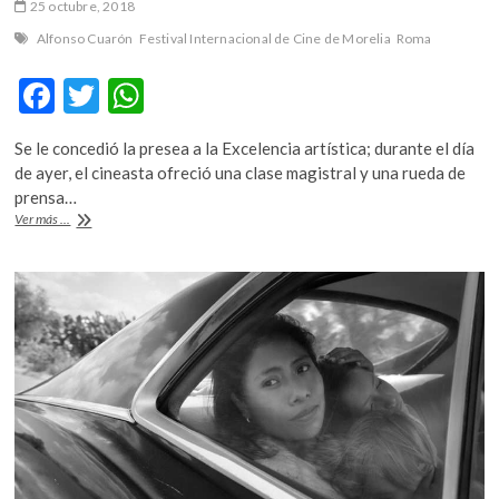
25 octubre, 2018
Alfonso Cuarón
Festival Internacional de Cine de Morelia
Roma
F
T
W
ac
w
h
Se le concedió la presea a la Excelencia artística; durante el día
e
itt
at
de ayer, el cineasta ofreció una clase magistral y una rueda de
b
er
s
prensa…
Premian
Ver más ...
o
A
a
Alfonso
o
p
Cuarón
k
p
en
el
FIC
Morelia