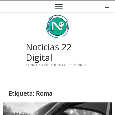
Saltar
B
al
o
contenido
t
ó
n
d
e
Noticias 22
m
e
Digital
n
ú
EL NOTICIARIO CULTURAL DE MÉXICO.
i
n
s
t
Etiqueta:
Roma
a
g
r
a