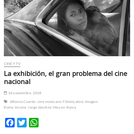
m
v
o
l
g
e
r
s
k
CINE Y TV
o
p
La exhibición, el gran problema del cine
e
nacional
n
v
16 noviembre, 2018
o
Alfonso Cuarón
cine mexicano
FilminLatino
Imagen:
l
Roma
Imcine
Jorge Sánchez
Museo
Roma
g
e
F
T
W
r
ac
w
h
s