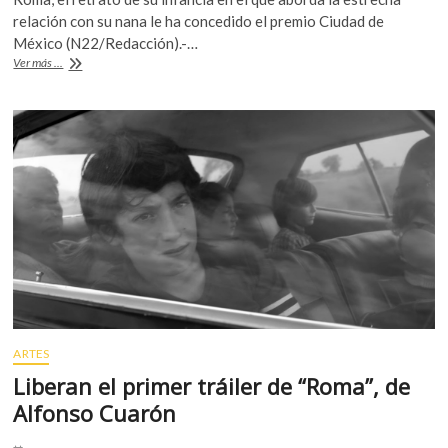
e
itt
at
relación con su nana le ha concedido el premio Ciudad de
b
er
s
México (N22/Redacción).-…
El
Ver más ...
o
A
relato
íntimo
o
p
de
k
p
Alfonso
Cuarón
se
lleva
el
León
de
Oro
en
Venecia
ARTES
Liberan el primer tráiler de “Roma”, de
Alfonso Cuarón