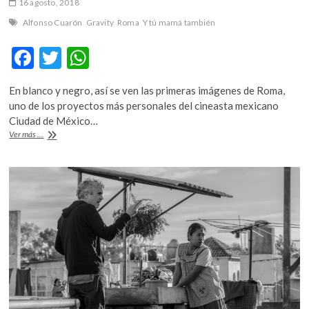
16 agosto, 2018
Alfonso Cuarón
Gravity
Roma
Y tú mamá también
F
T
W
ac
w
h
En blanco y negro, así se ven las primeras imágenes de Roma,
e
itt
at
uno de los proyectos más personales del cineasta mexicano
b
er
s
Ciudad de México…
Liberan
Ver más ...
o
A
el
primer
o
p
tráiler
k
p
de
“Roma”,
de
Alfonso
Cuarón