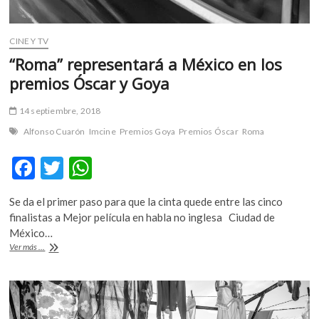
CINE Y TV
“Roma” representará a México en los
premios Óscar y Goya
14 septiembre, 2018
Alfonso Cuarón
Imcine
Premios Goya
Premios Óscar
Roma
F
T
W
ac
w
h
Se da el primer paso para que la cinta quede entre las cinco
e
itt
at
finalistas a Mejor película en habla no inglesa Ciudad de
b
er
s
México…
“Roma”
Ver más ...
o
A
representará
a
o
p
México
k
p
en
los