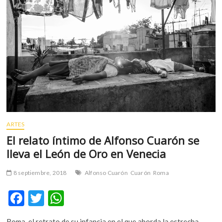
premios
Óscar
y
Goya
ARTES
El relato íntimo de Alfonso Cuarón se
lleva el León de Oro en Venecia
8 septiembre, 2018
Alfonso Cuarón
Cuarón
Roma
F
T
W
ac
w
h
Roma, el retrato de su infancia en el que aborda la estrecha