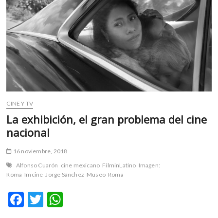
m
v
o
l
g
e
r
s
k
CINE Y TV
o
p
La exhibición, el gran problema del cine
e
nacional
n
v
16 noviembre, 2018
o
Alfonso Cuarón
cine mexicano
FilminLatino
Imagen:
l
Roma
Imcine
Jorge Sánchez
Museo
Roma
g
e
F
T
W
r
ac
w
h
s