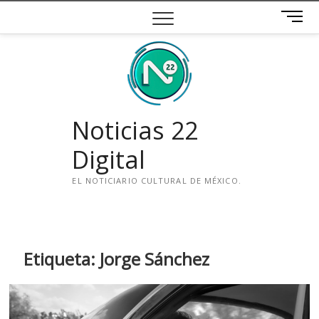
Saltar
B
al
o
contenido
t
ó
n
d
e
Noticias 22
m
e
Digital
n
ú
EL NOTICIARIO CULTURAL DE MÉXICO.
i
n
s
t
Etiqueta:
Jorge Sánchez
a
g
r
a