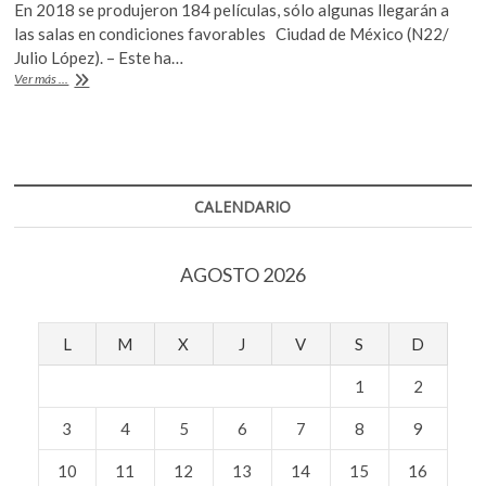
k
En 2018 se produjeron 184 películas, sólo algunas llegarán a
e
itt
at
o
las salas en condiciones favorables Ciudad de México (N22/
b
er
s
p
Julio López). – Este ha…
La
Ver más ...
e
o
A
exhibición,
n
el
o
p
gran
k
p
problema
del
cine
CALENDARIO
nacional
AGOSTO 2026
L
M
X
J
V
S
D
1
2
3
4
5
6
7
8
9
10
11
12
13
14
15
16