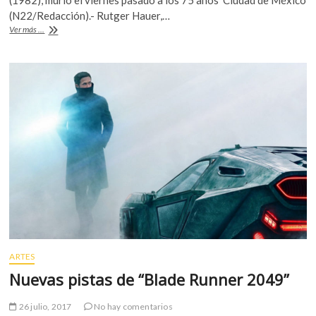
k
b
er
s
(N22/Redacción).- Rutger Hauer,…
o
Adiós
Ver más ...
o
A
p
al
e
replicante
o
p
n
k
p
ARTES
Nuevas pistas de “Blade Runner 2049”
26 julio, 2017
No hay comentarios