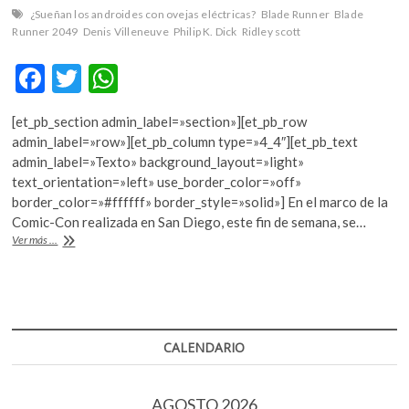
¿Sueñan los androides con ovejas eléctricas?
Blade Runner
Blade
Runner 2049
Denis Villeneuve
Philip K. Dick
Ridley scott
F
T
W
ac
w
h
[et_pb_section admin_label=»section»][et_pb_row
e
itt
at
admin_label=»row»][et_pb_column type=»4_4″][et_pb_text
b
er
s
admin_label=»Texto» background_layout=»light»
text_orientation=»left» use_border_color=»off»
o
A
border_color=»#ffffff» border_style=»solid»] En el marco de la
o
p
Comic-Con realizada en San Diego, este fin de semana, se…
Nuevas
Ver más ...
k
p
pistas
de
“Blade
Runner
2049”
CALENDARIO
AGOSTO 2026