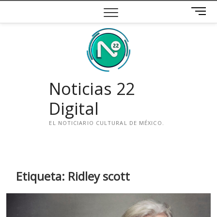
Saltar
B
al
o
contenido
t
ó
n
d
e
Noticias 22
m
e
Digital
n
ú
EL NOTICIARIO CULTURAL DE MÉXICO.
i
n
s
t
Etiqueta:
Ridley scott
a
g
r
a