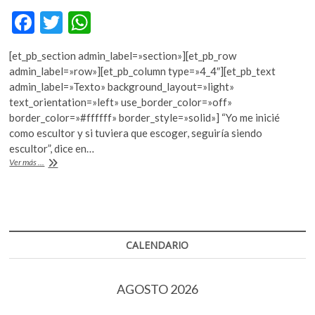
k
F
T
W
o
p
ac
w
h
e
[et_pb_section admin_label=»section»][et_pb_row
e
itt
at
n
admin_label=»row»][et_pb_column type=»4_4″][et_pb_text
b
er
s
admin_label=»Texto» background_layout=»light»
text_orientation=»left» use_border_color=»off»
o
A
border_color=»#ffffff» border_style=»solid»] “Yo me inicié
o
p
como escultor y si tuviera que escoger, seguiría siendo
escultor”, dice en…
k
p
Manuel
Ver más ...
Felguérez:
“Yo
pinto
en
mis
ratos
CALENDARIO
de
ocio”
AGOSTO 2026