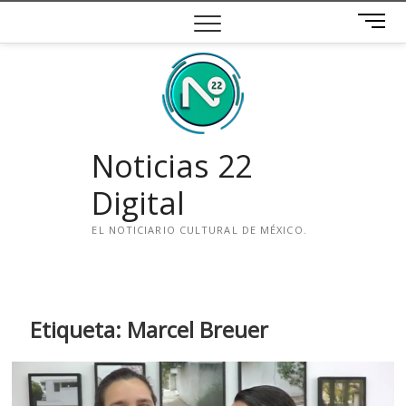
Saltar
B
al
o
contenido
t
ó
n
d
e
Noticias 22
m
e
Digital
n
ú
EL NOTICIARIO CULTURAL DE MÉXICO.
i
n
s
t
Etiqueta:
Marcel Breuer
a
g
r
a