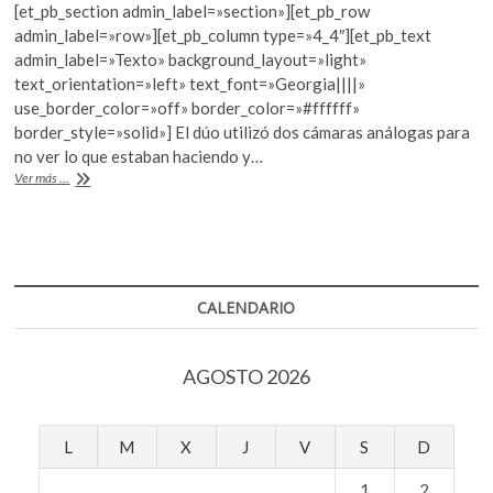
k
[et_pb_section admin_label=»section»][et_pb_row
e
itt
at
o
admin_label=»row»][et_pb_column type=»4_4″][et_pb_text
b
er
s
p
admin_label=»Texto» background_layout=»light»
e
text_orientation=»left» text_font=»Georgia||||»
o
A
n
use_border_color=»off» border_color=»#ffffff»
o
p
border_style=»solid»] El dúo utilizó dos cámaras análogas para
no ver lo que estaban haciendo y…
k
p
Lake
Ver más ...
Verea
lleva
«Paparazza»
a
PHotoESPAÑA
2017
CALENDARIO
AGOSTO 2026
L
M
X
J
V
S
D
1
2