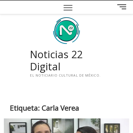
Saltar
B
al
o
contenido
t
ó
n
d
e
Noticias 22
m
e
Digital
n
ú
EL NOTICIARIO CULTURAL DE MÉXICO.
i
n
s
t
Etiqueta:
Carla Verea
a
g
r
a