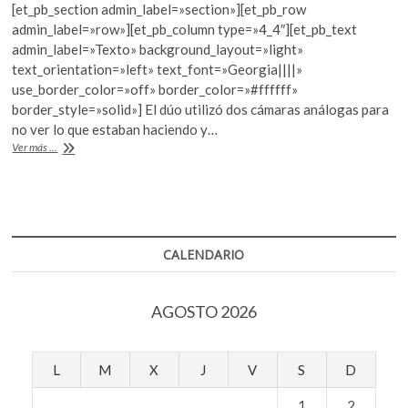
k
[et_pb_section admin_label=»section»][et_pb_row
e
itt
at
o
admin_label=»row»][et_pb_column type=»4_4″][et_pb_text
b
er
s
p
admin_label=»Texto» background_layout=»light»
e
text_orientation=»left» text_font=»Georgia||||»
o
A
n
use_border_color=»off» border_color=»#ffffff»
o
p
border_style=»solid»] El dúo utilizó dos cámaras análogas para
no ver lo que estaban haciendo y…
k
p
Lake
Ver más ...
Verea
lleva
«Paparazza»
a
PHotoESPAÑA
2017
CALENDARIO
AGOSTO 2026
L
M
X
J
V
S
D
1
2