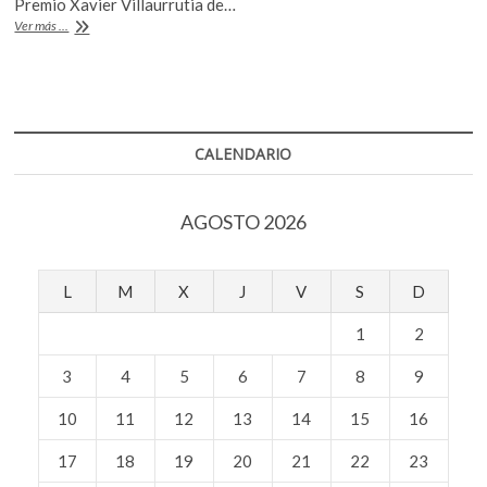
b
er
s
Premio Xavier Villaurrutia de…
k
Malva
Ver más ...
o
A
o
Flores,
p
crónica
o
p
e
de
k
p
una
n
amistad
CALENDARIO
AGOSTO 2026
L
M
X
J
V
S
D
1
2
3
4
5
6
7
8
9
10
11
12
13
14
15
16
17
18
19
20
21
22
23