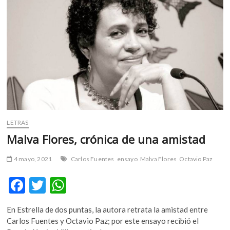
m
v
o
l
g
e
r
s
k
o
p
LETRAS
e
Malva Flores, crónica de una amistad
n
v
4 mayo, 2021
Carlos Fuentes
ensayo
Malva Flores
Octavio Paz
o
l
F
T
W
g
ac
w
h
e
En Estrella de dos puntas, la autora retrata la amistad entre
r
e
itt
at
Carlos Fuentes y Octavio Paz; por este ensayo recibió el
s