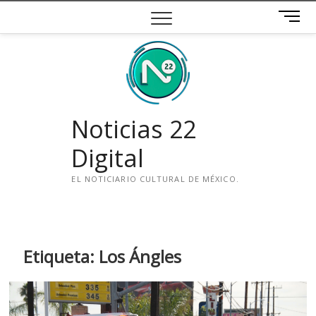
Saltar
B
al
o
contenido
t
ó
n
d
e
Noticias 22
m
e
Digital
n
ú
EL NOTICIARIO CULTURAL DE MÉXICO.
i
n
s
t
Etiqueta:
Los Ángles
a
g
r
a