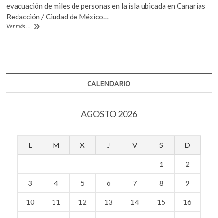
e
itt
at
k
evacuación de miles de personas en la isla ubicada en Canarias
b
er
s
o
Redacción / Ciudad de México…
p
Erupción
Ver más ...
o
A
del
e
volcán
o
p
n
en
k
p
La
Palma,
España
CALENDARIO
AGOSTO 2026
L
M
X
J
V
S
D
1
2
3
4
5
6
7
8
9
10
11
12
13
14
15
16