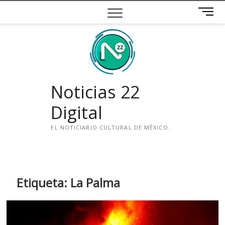
Saltar
B
al
o
contenido
t
ó
n
d
e
Noticias 22
m
e
Digital
n
ú
EL NOTICIARIO CULTURAL DE MÉXICO.
i
n
s
t
Etiqueta:
La Palma
a
g
r
a