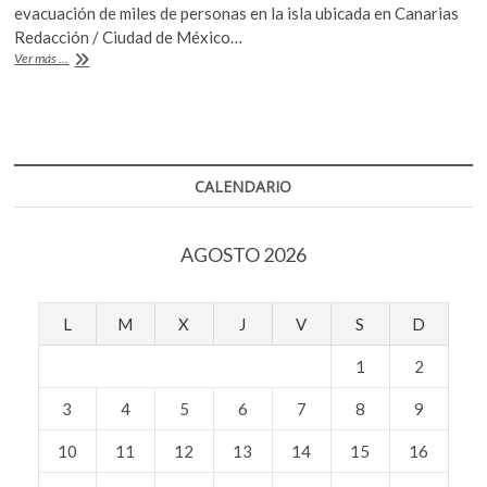
e
itt
at
k
evacuación de miles de personas en la isla ubicada en Canarias
b
er
s
o
Redacción / Ciudad de México…
p
Erupción
Ver más ...
o
A
del
e
volcán
o
p
n
en
k
p
La
Palma,
España
CALENDARIO
AGOSTO 2026
L
M
X
J
V
S
D
1
2
3
4
5
6
7
8
9
10
11
12
13
14
15
16