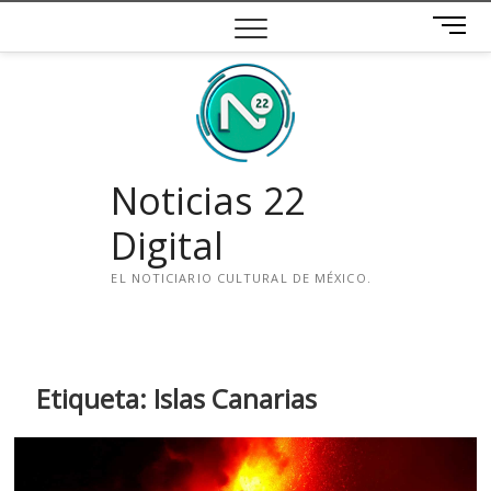
Saltar
B
al
o
contenido
t
ó
n
d
e
Noticias 22
m
e
Digital
n
ú
EL NOTICIARIO CULTURAL DE MÉXICO.
i
n
s
t
Etiqueta:
Islas Canarias
a
g
r
a