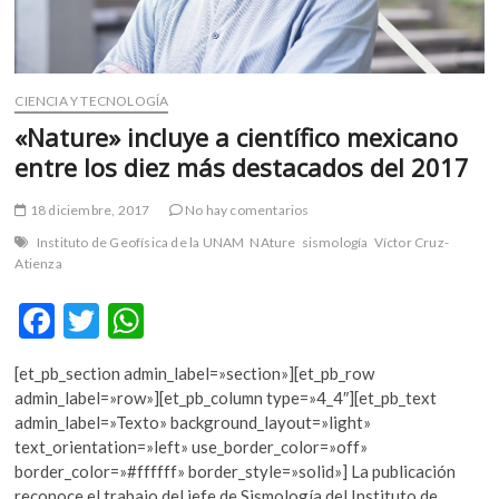
CIENCIA Y TECNOLOGÍA
«Nature» incluye a científico mexicano
entre los diez más destacados del 2017
18 diciembre, 2017
No hay comentarios
Instituto de Geofísica de la UNAM
NAture
sismología
Víctor Cruz-
Atienza
F
T
W
ac
w
h
[et_pb_section admin_label=»section»][et_pb_row
e
itt
at
admin_label=»row»][et_pb_column type=»4_4″][et_pb_text
b
er
s
admin_label=»Texto» background_layout=»light»
text_orientation=»left» use_border_color=»off»
o
A
border_color=»#ffffff» border_style=»solid»] La publicación
o
p
reconoce el trabajo del jefe de Sismología del Instituto de