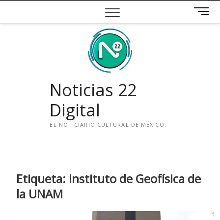
Saltar
B
al
o
contenido
t
ó
n
d
e
Noticias 22
m
e
Digital
n
ú
EL NOTICIARIO CULTURAL DE MÉXICO.
i
n
s
t
Etiqueta:
Instituto de Geofísica de
a
la UNAM
g
r
a