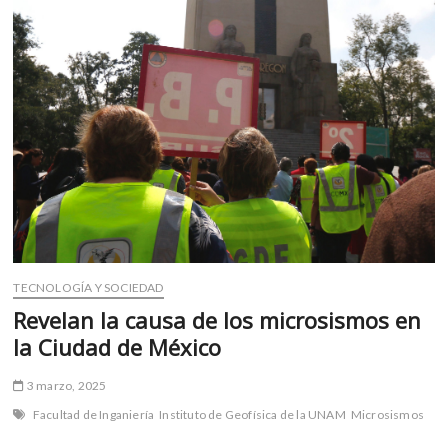
m
v
o
l
g
e
r
s
k
o
p
e
n
TECNOLOGÍA Y SOCIEDAD
v
Revelan la causa de los microsismos en
o
la Ciudad de México
l
g
3 marzo, 2025
e
r
Facultad de Inganiería
Instituto de Geofísica de la UNAM
Microsismos
s