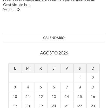
Geofísica de la…
k
p
«Nature»
Ver más ...
incluye
a
científico
mexicano
entre
los
CALENDARIO
diez
más
destacados
AGOSTO 2026
del
2017
L
M
X
J
V
S
D
1
2
3
4
5
6
7
8
9
10
11
12
13
14
15
16
17
18
19
20
21
22
23