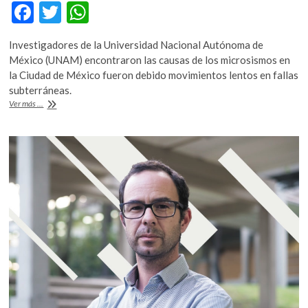
F
T
W
k
o
ac
w
h
p
Investigadores de la Universidad Nacional Autónoma de
e
itt
at
e
México (UNAM) encontraron las causas de los microsismos en
n
b
er
s
la Ciudad de México fueron debido movimientos lentos en fallas
subterráneas.
o
A
Revelan
Ver más ...
o
p
la
causa
k
p
de
los
microsismos
en
la
Ciudad
de
México