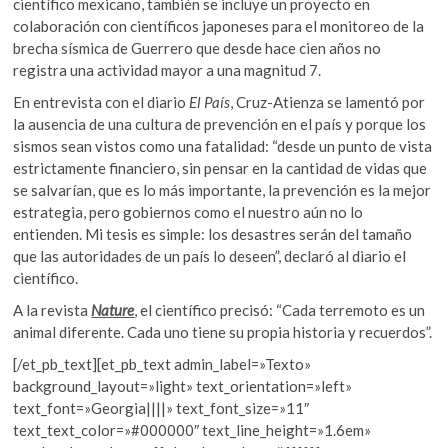
científico mexicano, también se incluye un proyecto en
colaboración con científicos japoneses para el monitoreo de la
brecha sísmica de Guerrero que desde hace cien años no
registra una actividad mayor a una magnitud 7.
En entrevista con el diario
El País
, Cruz-Atienza se lamentó por
la ausencia de una cultura de prevención en el país y porque los
sismos sean vistos como una fatalidad: “desde un punto de vista
estrictamente financiero, sin pensar en la cantidad de vidas que
se salvarían, que es lo más importante, la prevención es la mejor
estrategia, pero gobiernos como el nuestro aún no lo
entienden. Mi tesis es simple: los desastres serán del tamaño
que las autoridades de un país lo deseen”, declaró al diario el
científico.
A la revista
Nature
, el científico precisó: “Cada terremoto es un
animal diferente. Cada uno tiene su propia historia y recuerdos”.
[/et_pb_text][et_pb_text admin_label=»Texto»
background_layout=»light» text_orientation=»left»
text_font=»Georgia||||» text_font_size=»11″
text_text_color=»#000000″ text_line_height=»1.6em»