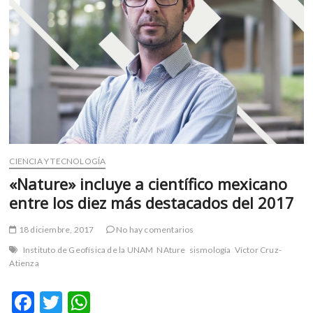
m
v
o
l
g
e
r
s
k
o
CIENCIA Y TECNOLOGÍA
p
«Nature» incluye a científico mexicano
e
n
entre los diez más destacados del 2017
v
o
18 diciembre, 2017
No hay comentarios
l
Instituto de Geofísica de la UNAM
NAture
sismología
Víctor Cruz-
g
Atienza
e
r
F
T
W
s