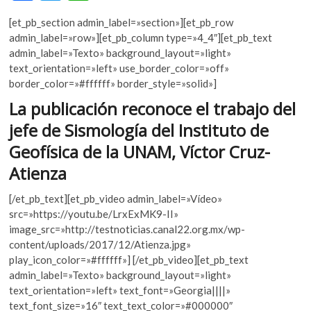
ac
w
h
k
o
[et_pb_section admin_label=»section»][et_pb_row
e
itt
at
p
admin_label=»row»][et_pb_column type=»4_4″][et_pb_text
b
er
s
e
admin_label=»Texto» background_layout=»light»
n
text_orientation=»left» use_border_color=»off»
o
A
border_color=»#ffffff» border_style=»solid»]
o
p
La publicación reconoce el trabajo del
k
p
jefe de Sismología del Instituto de
Geofísica de la UNAM, Víctor Cruz-
Atienza
[/et_pb_text][et_pb_video admin_label=»Vídeo»
src=»https://youtu.be/LrxExMK9-II»
image_src=»http://testnoticias.canal22.org.mx/wp-
content/uploads/2017/12/Atienza.jpg»
play_icon_color=»#ffffff»] [/et_pb_video][et_pb_text
admin_label=»Texto» background_layout=»light»
text_orientation=»left» text_font=»Georgia||||»
text_font_size=»16″ text_text_color=»#000000″