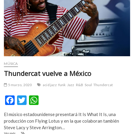
m
v
o
l
g
e
r
s
k
MÚSICA
o
p
Thundercat vuelve a México
e
n
5 marzo, 2020
acid jazz
funk
Jazz
R&B
Soul
Thundercat
v
F
T
W
o
l
ac
w
h
g
El músico estadounidense presentará It Is What It Is, una
e
itt
at
e
producción con Flying Lotus y en la que colaboran también
r
b
er
s
Steve Lacy y Steve Arrington…
s
Thundercat
Ver más ...