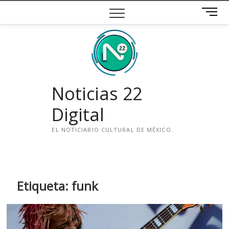
Saltar
B
al
o
contenido
t
ó
n
d
e
Noticias 22
m
e
Digital
n
ú
EL NOTICIARIO CULTURAL DE MÉXICO.
i
n
s
t
Etiqueta:
funk
a
g
r
a