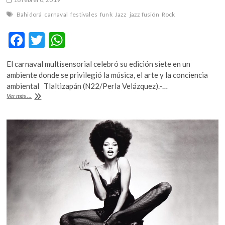
Bahidorá
carnaval
festivales
funk
Jazz
jazz fusión
Rock
F
T
W
ac
w
h
El carnaval multisensorial celebró su edición siete en un
e
itt
at
ambiente donde se privilegió la música, el arte y la conciencia
b
er
s
ambiental Tlaltizapán (N22/Perla Velázquez).-…
Jazz,
Ver más ...
o
A
rock,
pop
o
p
y
k
p
funk,
la
efervescencia
de
Bahidorá