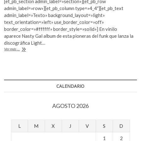
[et_pb_section admin_label=»section»][et_pb_row
k
e
itt
at
admin_label=»row»][et_pb_column type=»4_4″][et_pb_text
o
b
er
s
admin_label=»Texto» background_layout=»light»
p
text_orientation=»left» use_border_color=»off»
o
A
e
border_color=»#ffffff» border_style=»solid»] En vinilo
n
o
p
aparece Nasty Gal album de esta pioneras del funk que lanza la
discográfica Light…
k
p
Betty
Ver más ...
Davis,
reeditada
CALENDARIO
AGOSTO 2026
L
M
X
J
V
S
D
1
2