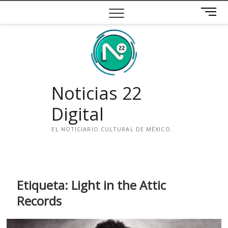
Saltar
B
al
o
contenido
t
ó
n
d
e
Noticias 22
m
e
Digital
n
ú
EL NOTICIARIO CULTURAL DE MÉXICO.
i
n
s
t
Etiqueta:
Light in the Attic
a
Records
g
r
a